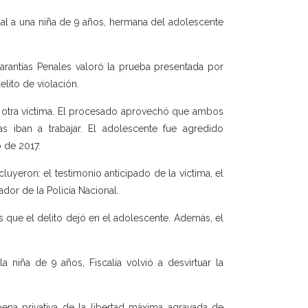
ual a una niña de 9 años, hermana del adolescente
Garantías Penales valoró la prueba presentada por
lito de violación.
la otra víctima. El procesado aprovechó que ambos
 iban a trabajar. El adolescente fue agredido
o de 2017.
cluyeron: el testimonio anticipado de la víctima, el
dor de la Policía Nacional.
s que el delito dejó en el adolescente. Además, el
a niña de 9 años, Fiscalía volvió a desvirtuar la
ena privativa de la libertad máxima agravada de