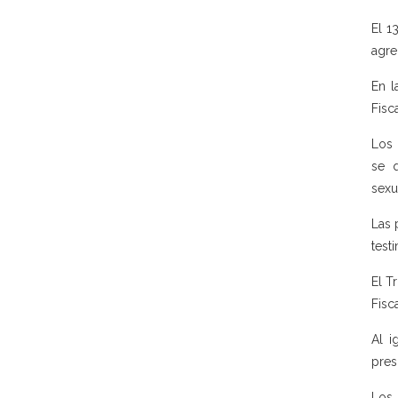
El 1
agre
En l
Fisc
Los 
se q
sexu
Las 
test
El T
Fisc
Al i
pres
Los 