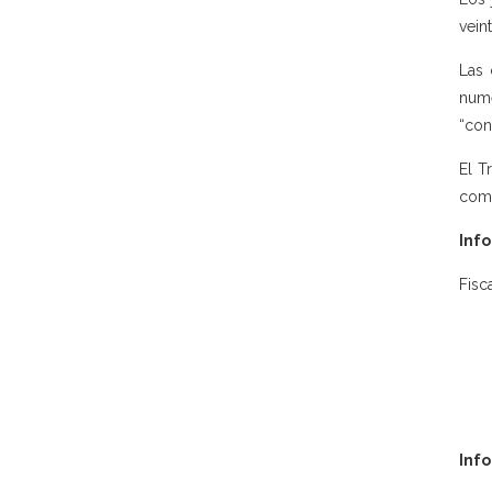
vein
Las 
nume
“con
El T
como
Info
Fisc
Inf