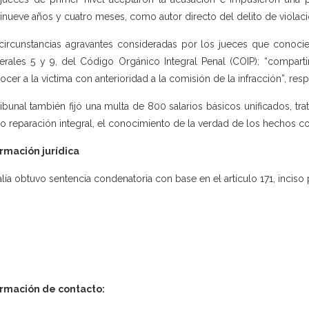
tinueve años y cuatro meses, como autor directo del delito de violaci
circunstancias agravantes consideradas por los jueces que conocie
rales 5 y 9, del Código Orgánico Integral Penal (COIP): “compartir
ocer a la víctima con anterioridad a la comisión de la infracción”, res
ribunal también fijó una multa de 800 salarios básicos unificados, trat
 reparación integral, el conocimiento de la verdad de los hechos co
rmación jurídica
alía obtuvo sentencia condenatoria con base en el artículo 171, inciso
ormación de contacto: