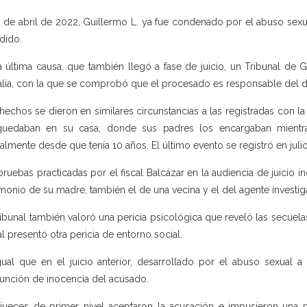
3 de abril de 2022, Guillermo L. ya fue condenado por el abuso sex
dido.
a última causa, que también llegó a fase de juicio, un Tribunal de 
alía, con la que se comprobó que el procesado es responsable del de
hechos se dieron en similares circunstancias a las registradas con 
uedaban en su casa, donde sus padres los encargaban mientras
almente desde que tenía 10 años. El último evento se registró en juli
pruebas practicadas por el fiscal Balcázar en la audiencia de juicio in
imonio de su madre, también el de una vecina y el del agente investiga
ribunal también valoró una pericia psicológica que reveló las secuela
al presentó otra pericia de entorno social.
gual que en el juicio anterior, desarrollado por el abuso sexual a l
unción de inocencia del acusado.
jueces de primer nivel aceptaron la acusación e impusieron una p