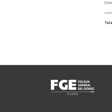
Dire
comu
Tel