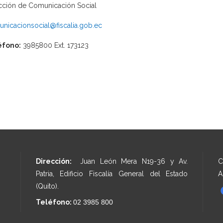
cción de Comunicación Social
nicacionsocial@fiscalia.gob.ec
éfono:
3985800 Ext. 173123
Dirección:
Juan León Mera N19-36 y Av.
C
Patria, Edificio Fiscalía General del Estado
A
(Quito).
Teléfono:
02 3985 800