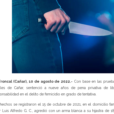
Troncal (Cañar), 10 de agosto de 2022.-
Con base en las pruebas
les de Cañar, sentenció a nueve años de pena privativa de lib
onsabilidad en el delito de femicidio en grado de tentativa.
hechos se registraron el 15 de octubre de 2021, en el domicilio fam
r Luis Alfredo G. C., agredió con un arma blanca a su hijastra de 1