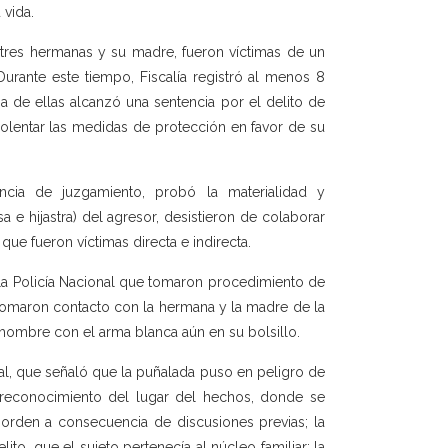
 vida.
s tres hermanas y su madre, fueron víctimas de un
 Durante este tiempo, Fiscalía registró al menos 8
una de ellas alcanzó una sentencia por el delito de
iolentar las medidas de protección en favor de su
ncia de juzgamiento, probó la materialidad y
a e hijastra) del agresor, desistieron de colaborar
que fueron víctimas directa e indirecta.
la Policía Nacional que tomaron procedimiento de
as tomaron contacto con la hermana y la madre de la
 hombre con el arma blanca aún en su bolsillo.
al, que señaló que la puñalada puso en peligro de
e reconocimiento del lugar del hechos, donde se
sorden a consecuencia de discusiones previas; la
to, que el sujeto pertenecía al núcleo familiar; la