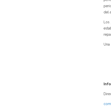
peri
del 
Los 
esta
repa
Una 
Inf
Dire
comu