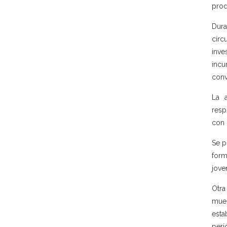
prod
Dura
círc
inve
incu
conv
La 
resp
con 
Se p
form
jove
Otra
muer
esta
peri