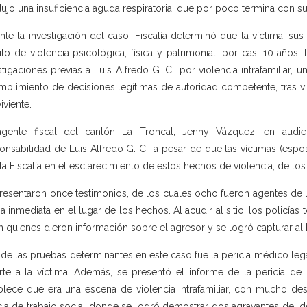
ujo una insuficiencia aguda respiratoria, que por poco termina con su
nte la investigación del caso, Fiscalía determinó que la víctima, su
ulo de violencia psicológica, física y patrimonial, por casi 10 años.
stigaciones previas a Luis Alfredo G. C., por violencia intrafamiliar, 
mplimiento de decisiones legítimas de autoridad competente, tras v
iviente.
agente fiscal del cantón La Troncal, Jenny Vázquez, en audie
onsabilidad de Luis Alfredo G. C., a pesar de que las víctimas (espos
la Fiscalía en el esclarecimiento de estos hechos de violencia, de los 
resentaron once testimonios, de los cuales ocho fueron agentes de 
a inmediata en el lugar de los hechos. Al acudir al sitio, los policí
n quienes dieron información sobre el agresor y se logró capturar al
 de las pruebas determinantes en este caso fue la pericia médico leg
te a la víctima. Además, se presentó el informe de la pericia d
blece que era una escena de violencia intrafamiliar, con mucho de
cia de trabajo social donde se logró demostrar dos agravantes del deli