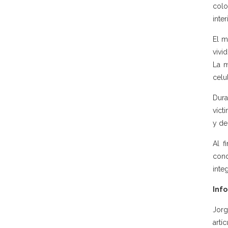
colo
inte
El m
vivi
La m
celu
Dura
víct
y de
Al f
cond
inte
Info
Jorg
artí