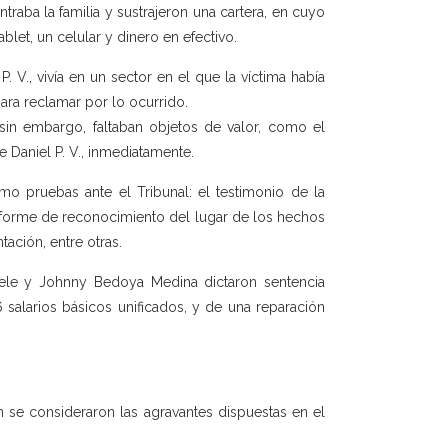
aba la familia y sustrajeron una cartera, en cuyo
blet, un celular y dinero en efectivo.
 V., vivía en un sector en el que la víctima había
para reclamar por lo ocurrido.
 sin embargo, faltaban objetos de valor, como el
e Daniel P. V., inmediatamente.
mo pruebas ante el Tribunal: el testimonio de la
informe de reconocimiento del lugar de los hechos
ación, entre otras.
 Chele y Johnny Bedoya Medina dictaron sentencia
salarios básicos unificados, y de una reparación
n se consideraron las agravantes dispuestas en el