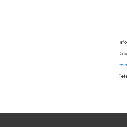
Inf
Dire
comu
Tel