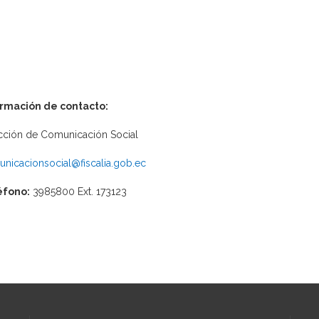
ormación de contacto:
cción de Comunicación Social
nicacionsocial@fiscalia.gob.ec
éfono:
3985800 Ext. 173123