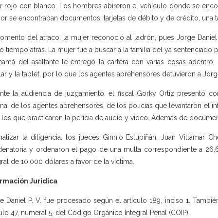
r rojo con blanco. Los hombres abireron el vehículo donde se encontr
rior se encontraban documentos, tarjetas de débito y de crédito, una ta
omento del atraco, la mujer reconoció al ladrón, pues Jorge Daniel P.
do tiempo atrás. La mujer fue a buscar a la familia del ya sentenciado 
amá del asaltante le entregó la cartera con varias cosas adentro;
lar y la tablet, por lo que los agentes aprehensores detuvieron a Jorg
nte la audiencia de juzgamiento, el fiscal Gorky Ortiz presentó co
ima, de los agentes aprehensores, de los policías que levantaron el 
 los que practicaron la pericia de audio y video. Además de document
inalizar la diligencia, los jueces Ginnio Estupiñán, Juan Villamar
enatoria y ordenaron el pago de una multa correspondiente a 26,6 
gral de 10.000 dólares a favor de la víctima.
rmación Jurídica
e Daniel P. V. fue procesado según el artículo 189, inciso 1. Tambié
culo 47, numeral 5, del Código Orgánico Integral Penal (COIP).