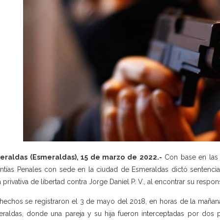
eraldas (Esmeraldas), 15 de marzo de 2022.-
Con base en las p
ntías Penales con sede en la ciudad de Esmeraldas dictó sentenc
 privativa de libertad contra Jorge Daniel P. V., al encontrar su respo
hechos se registraron el 3 de mayo del 2018, en horas de la mañana
raldas, donde una pareja y su hija fueron interceptadas por dos