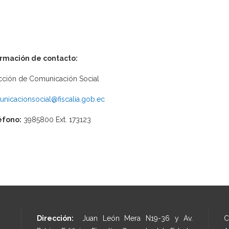
ormación de contacto:
cción de Comunicación Social
nicacionsocial@fiscalia.gob.ec
éfono:
3985800 Ext. 173123
Dirección:
Juan León Mera N19-36 y Av.
C