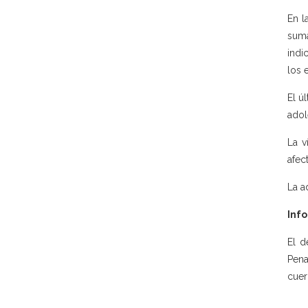
En l
suma
indi
los 
El ú
adol
La v
afec
La a
Info
El d
Pena
cuer