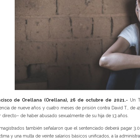
ncisco de Orellana (Orellana), 26 de octubre de 2021.-
Un Tr
encia de nueve años y cuatro meses de prisión contra David T., de 
r directo– de haber abusado sexualmente de su hija de 13 años.
magistrados también señalaron que el sentenciado deberá pagar 3.00
íctima y una multa de veinte salarios básicos unificados, a la administra