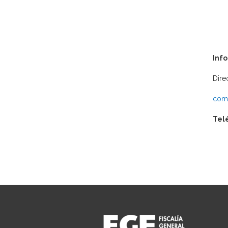
Inf
Dire
comu
Tel