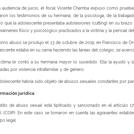
a audiencia de juicio, el fiscal Vicente Chamba expuso como pruebas:
ron los testimonios de su hermana, de la psicóloga, de la trabajador
có que la adolescente presentaba autolesiones (cutting) en su brazo
exámenes físico y psicológico practicados a la víctima y la pericial d
ltimo abuso se produjo el 13 de octubre de 2019, en Francisco de Ore
escente estaba en su cama haciendo las tareas del colegio, se acercó
íctima le contó a su hermana mayor lo sucedido. Ella la ayudó y l
tadas por violencia intrafamiliar y de género.
dolescente habría sido objeto de abusos sexuales constantes por par
rmación jurídica
elito de abuso sexual está tipificado y sancionado en el artículo 
l (COIP). En este caso se tomaron en cuenta las agravantes estable
po legal.