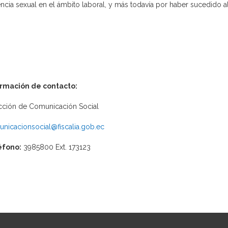
encia sexual en el ámbito laboral, y más todavía por haber sucedido al 
ormación de contacto:
cción de Comunicación Social
nicacionsocial@fiscalia.gob.ec
éfono:
3985800 Ext. 173123