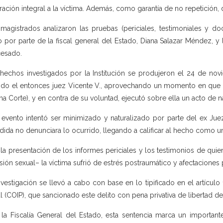
ración integral a la víctima. Además, como garantía de no repetición,
magistrados analizaron las pruebas (periciales, testimoniales y d
io por parte de la fiscal general del Estado, Diana Salazar Méndez, y
esado.
hechos investigados por la Institución se produjeron el 24 de nov
do el entonces juez Vicente V., aprovechando un momento en que es
a Corte), y en contra de su voluntad, ejecutó sobre ella un acto de n
 evento intentó ser minimizado y naturalizado por parte del ex Juez 
dida no denunciara lo ocurrido, llegando a calificar al hecho como un
la presentación de los informes periciales y los testimonios de qui
sión sexual– la víctima sufrió de estrés postraumático y afectaciones p
nvestigación se llevó a cabo con base en lo tipificado en el artículo
l (COIP), que sancionado este delito con pena privativa de libertad de
 la Fiscalía General del Estado, esta sentencia marca un importan