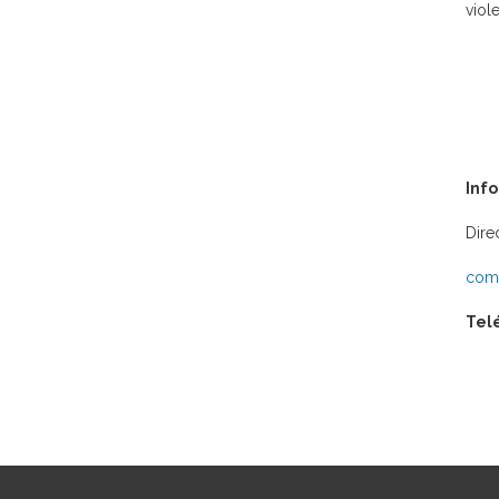
viol
Inf
Dire
comu
Tel