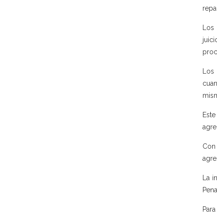
repa
Los 
juic
proc
Los 
cuan
mism
Este
agre
Con 
agre
La i
Pena
Para