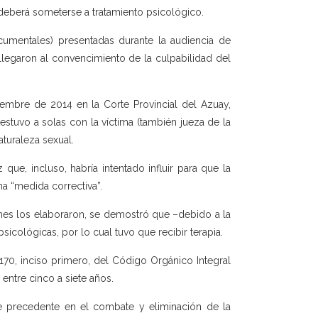
 deberá someterse a tratamiento psicológico.
ocumentales) presentadas durante la audiencia de
 llegaron al convencimiento de la culpabilidad del
iembre de 2014 en la Corte Provincial del Azuay,
tuvo a solas con la víctima (también jueza de la
aturaleza sexual.
que, incluso, habría intentado influir para que la
a “medida correctiva”.
enes los elaboraron, se demostró que –debido a la
sicológicas, por lo cual tuvo que recibir terapia.
 170, inciso primero, del Código Orgánico Integral
 entre cinco a siete años.
te precedente en el combate y eliminación de la