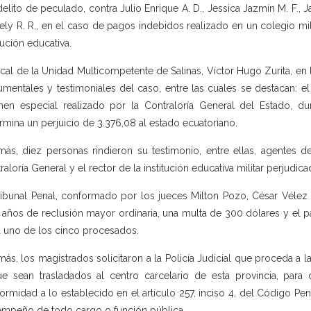
delito de peculado, contra Julio Enrique A. D., Jessica Jazmín M. F., 
ely R. R., en el caso de pagos indebidos realizado en un colegio mil
itución educativa.
iscal de la Unidad Multicompetente de Salinas, Víctor Hugo Zurita, en
mentales y testimoniales del caso, entre las cuales se destacan: e
en especial realizado por la Contraloría General del Estado, d
rmina un perjuicio de 3.376,08 al estado ecuatoriano.
ás, diez personas rindieron su testimonio, entre ellas, agentes de l
raloría General y el rector de la institución educativa militar perjudica
ribunal Penal, conformado por los jueces Milton Pozo, César Vélez 
 años de reclusión mayor ordinaria, una multa de 300 dólares y el 
 uno de los cinco procesados.
ás, los magistrados solicitaron a la Policía Judicial que proceda a l
e sean trasladados al centro carcelario de esta provincia, par
ormidad a lo establecido en el artículo 257, inciso 4, del Código Pe
mpeño de todo cargo o función pública.