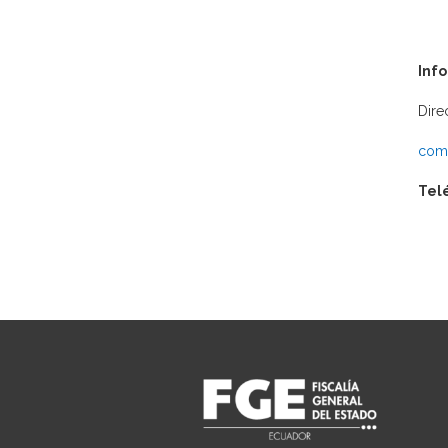
Inf
Dire
comu
Tel