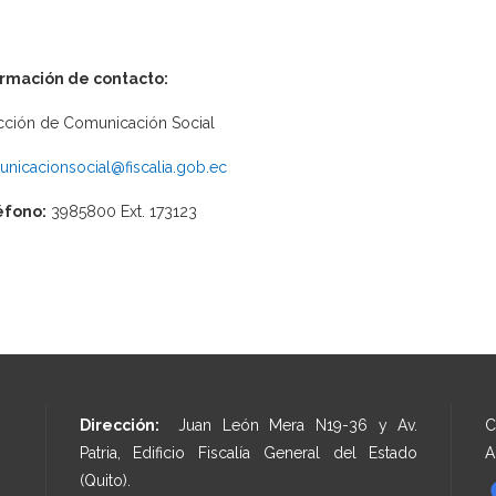
ormación de contacto:
cción de Comunicación Social
nicacionsocial@fiscalia.gob.ec
éfono:
3985800 Ext. 173123
Dirección:
Juan León Mera N19-36 y Av.
C
Patria, Edificio Fiscalía General del Estado
A
(Quito).