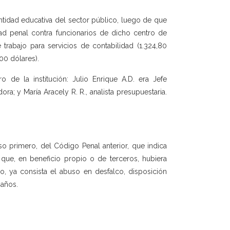
entidad educativa del sector público, luego de que
dad penal contra funcionarios de dicho centro de
rabajo para servicios de contabilidad (1.324,80
,00 dólares).
de la institución: Julio Enrique A.D. era Jefe
ora; y María Aracely R. R., analista presupuestaria.
iso primero, del Código Penal anterior, que indica
que, en beneficio propio o de terceros, hubiera
, ya consista el abuso en desfalco, disposición
 años.