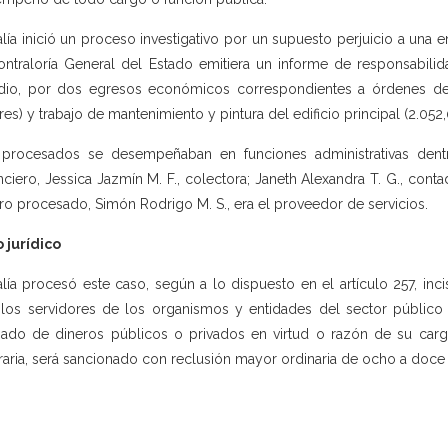
alía inició un proceso investigativo por un supuesto perjuicio a una 
ontraloría General del Estado emitiera un informe de responsabili
dio, por dos egresos económicos correspondientes a órdenes de t
res) y trabajo de mantenimiento y pintura del edificio principal (2.052
procesados se desempeñaban en funciones administrativas dentro 
nciero, Jessica Jazmín M. F., colectora; Janeth Alexandra T. G., contad
tro procesado, Simón Rodrigo M. S., era el proveedor de servicios.
 jurídico
alía procesó este caso, según a lo dispuesto en el artículo 257, inc
los servidores de los organismos y entidades del sector público 
ado de dineros públicos o privados en virtud o razón de su cargo
traria, será sancionado con reclusión mayor ordinaria de ocho a doce