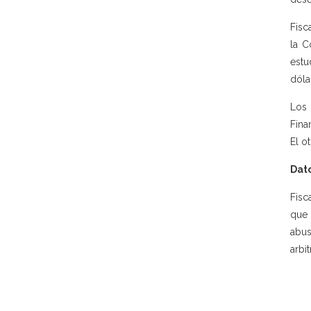
Fisc
la C
estu
dóla
Los 
Fina
El o
Dato
Fisc
que 
abus
arbi