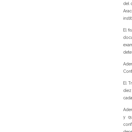
del 
Arac
inst
El f
docu
exam
dete
Adem
Cont
El T
diez
cada
Adem
y qu
conf
dese