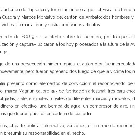
a audiencia de flagrancia y formulación de cargos, el Fiscal de turno 
a Cuadra y Marcos Montalvo del cantón de Ambato: dos hombres y d
a víctima, la maniataron y sustrajeron varios artículos.
medio de ECU 9-1-1 se alertó sobre lo sucedido, por lo que la 
lización y captura– ubicaron a los hoy procesados a la altura de la A
fuga.
o de una persecución ininterrumpida, el automotor fue interceptado
 nuevamente, pero fueron aprehendidos luego de que la víctima los r
alía presentó como elementos de convicción: el reconociendo de e
o, marca Magnun calibre 357 de fabricación artesanal; tres cartuchos
ulgadas, siete terminales móviles de diferentes marcas y modelos, 
dinero en efectivo, una bomba de agua, un compresor de aire, una
as que fueron puestos en cadena de custodia.
ás, el parte policial informativo, versiones, el informe de reconoc
n presumir su responsabilidad en el hecho.