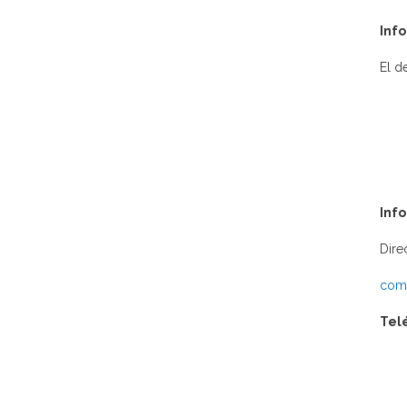
Info
El d
Inf
Dire
comu
Tel