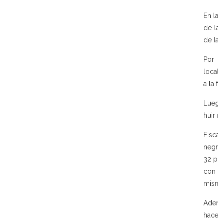
En l
de l
de l
Por 
loca
a la 
Lueg
huir
Fisc
negr
32 p
con 
mism
Adem
hace