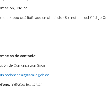
rmación jurídica
elito de robo está tipificado en el artículo 189, inciso 2, del Código Or
ormación de contacto:
cción de Comunicación Social
nicacionsocial@fiscalia.gob.ec
éfono:
3985800 Ext. 173123