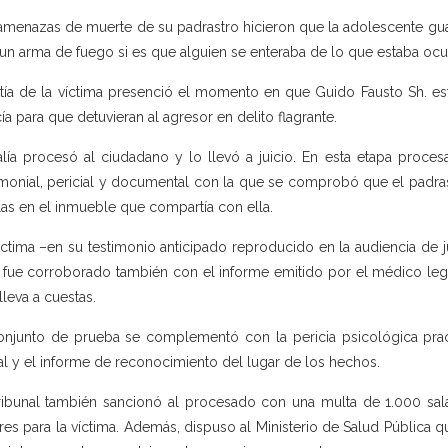
amenazas de muerte de su padrastro hicieron que la adolescente guarda
un arma de fuego si es que alguien se enteraba de lo que estaba ocu
tía de la víctima presenció el momento en que Guido Fausto Sh. es
cía para que detuvieran al agresor en delito flagrante.
alía procesó al ciudadano y lo llevó a juicio. En esta etapa proce
imonial, pericial y documental con la que se comprobó que el padra
las en el inmueble que compartía con ella.
íctima –en su testimonio anticipado reproducido en la audiencia de j
 fue corroborado también con el informe emitido por el médico legi
lleva a cuestas.
onjunto de prueba se complementó con la pericia psicológica prac
al y el informe de reconocimiento del lugar de los hechos.
ribunal también sancionó al procesado con una multa de 1.000 sal
res para la víctima. Además, dispuso al Ministerio de Salud Pública q