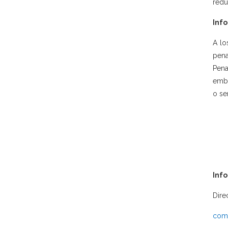
redu
Info
A lo
pena
Pena
emba
o se
Inf
Dire
comu