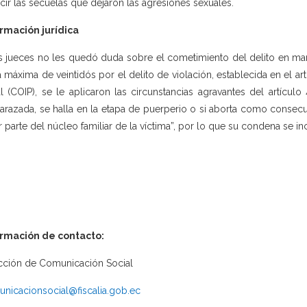
cir las secuelas que dejaron las agresiones sexuales.
rmación jurídica
s jueces no les quedó duda sobre el cometimiento del delito en m
 máxima de veintidós por el delito de violación, establecida en el ar
l (COIP), se le aplicaron las circunstancias agravantes del artículo 
razada, se halla en la etapa de puerperio o si aborta como consecue
r parte del núcleo familiar de la víctima”, por lo que su condena se i
ormación de contacto:
cción de Comunicación Social
nicacionsocial@fiscalia.gob.ec