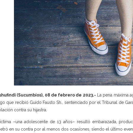
hufindi (Sucumbíos), 08 de febrero de 2023.-
La pena máxima agr
igo que recibió Guido Fausto Sh., sentenciado por el Tribunal de Gara
olación contra su hijastra.
íctima –una adolescente de 13 años– resultó embarazada, produc
etró en su contra por al menos dos ocasiones, siendo el último event