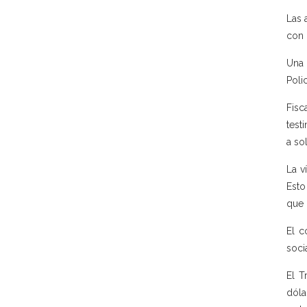
Las 
con 
Una 
Poli
Fisc
test
a so
La v
Esto
que 
El c
soci
El T
dóla