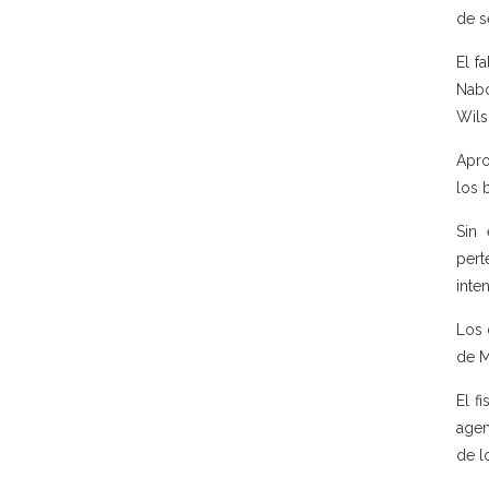
de s
El f
Nabó
Wils
Apro
los 
Sin
pert
inte
Los 
de M
El f
agen
de l