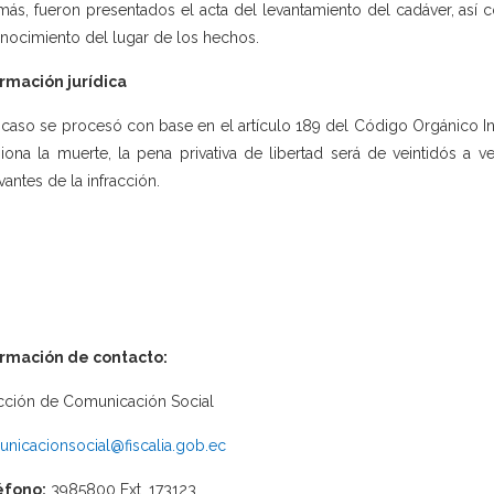
ás, fueron presentados el acta del levantamiento del cadáver, así
nocimiento del lugar de los hechos.
rmación jurídica
 caso se procesó con base en el artículo 189 del Código Orgánico Int
iona la muerte, la pena privativa de libertad será de veintidós a 
vantes de la infracción.
ormación de contacto:
cción de Comunicación Social
nicacionsocial@fiscalia.gob.ec
éfono:
3985800 Ext. 173123