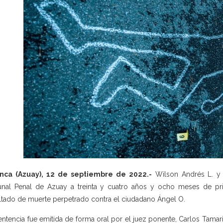
nca (Azuay), 12 de septiembre de 2022.-
Wilson Andrés L. y 
unal Penal de Azuay a treinta y cuatro años y ocho meses de pr
ltado de muerte perpetrado contra el ciudadano Ángel O.
entencia fue emitida de forma oral por el juez ponente, Carlos Tamariz,