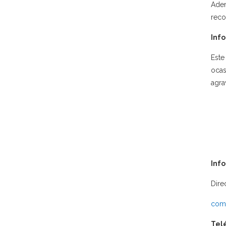
Adem
reco
Info
Este
ocas
agra
Inf
Dire
comu
Tel