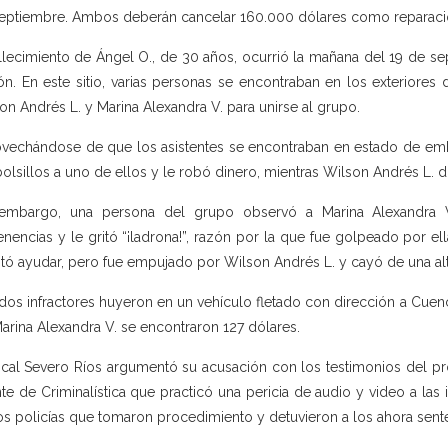
eptiembre. Ambos deberán cancelar 160.000 dólares como reparación i
allecimiento de Ángel O., de 30 años, ocurrió la mañana del 19 de s
n. En este sitio, varias personas se encontraban en los exteriores
on Andrés L. y Marina Alexandra V. para unirse al grupo.
vechándose de que los asistentes se encontraban en estado de embr
bolsillos a uno de ellos y le robó dinero, mientras Wilson Andrés L. di
 embargo, una persona del grupo observó a Marina Alexandra V
enencias y le gritó “¡ladrona!”, razón por la que fue golpeado por el
ntó ayudar, pero fue empujado por Wilson Andrés L. y cayó de una al
dos infractores huyeron en un vehículo fletado con dirección a Cuenc
arina Alexandra V. se encontraron 127 dólares.
iscal Severo Ríos argumentó su acusación con los testimonios del pro
te de Criminalística que practicó una pericia de audio y video a las
os policías que tomaron procedimiento y detuvieron a los ahora sent