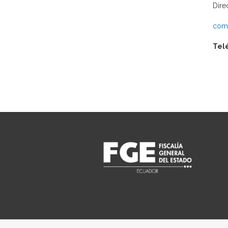
Dire
comu
Tel