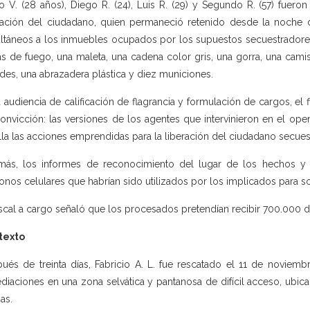
o V. (28 años), Diego R. (24), Luis R. (29) y Segundo R. (57) fuero
ración del ciudadano, quien permaneció retenido desde la noche 
ltáneos a los inmuebles ocupados por los supuestos secuestradores s
s de fuego, una maleta, una cadena color gris, una gorra, una cam
des, una abrazadera plástica y diez municiones.
a audiencia de calificación de flagrancia y formulación de cargos, e
onvicción: las versiones de los agentes que intervinieron en el opera
lla las acciones emprendidas para la liberación del ciudadano secues
ás, los informes de reconocimiento del lugar de los hechos y d
fonos celulares que habrían sido utilizados por los implicados para sol
iscal a cargo señaló que los procesados pretendían recibir 700.000 dó
texto
ués de treinta días, Fabricio A. L. fue rescatado el 11 de noviem
diaciones en una zona selvática y pantanosa de difícil acceso, ubica
as.