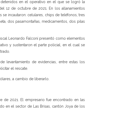
n detenidos en el operativo en el que se logró la
del 12 de octubre de 2021. En los allanamientos
e incautaron: celulares, chips de teléfonos, tres
iseta, dos pasamontañas, medicamentos, dos pilas
l fiscal Leonardo Falconí presentó como elementos
tivo y sustentaron el parte policial, en el cual se
trado.
e levantamiento de evidencias, entre estas los
icitar el rescate.
lares, a cambio de liberarlo.
bre de 2021. El empresario fue encontrado en las
do en el sector de Las Brisas, cantón Joya de los