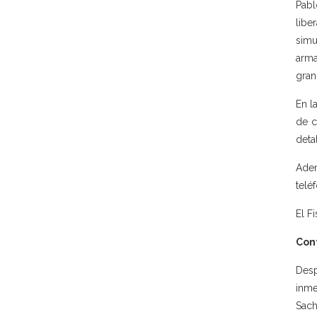
Pabl
libe
simu
arma
gran
En l
de c
deta
Adem
telé
El F
Con
Desp
inme
Sach