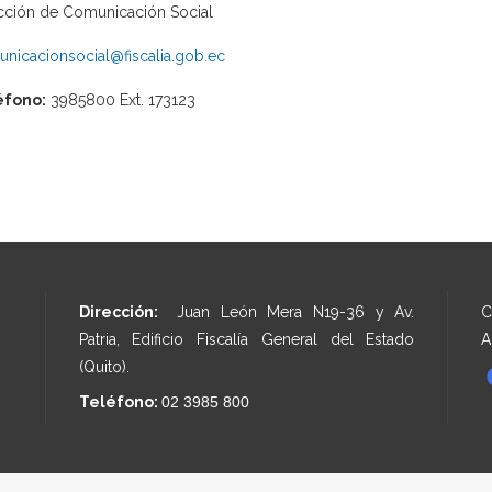
cción de Comunicación Social
nicacionsocial@fiscalia.gob.ec
éfono:
3985800 Ext. 173123
Dirección:
Juan León Mera N19-36 y Av.
C
Patria, Edificio Fiscalía General del Estado
A
(Quito).
Teléfono:
02 3985 800