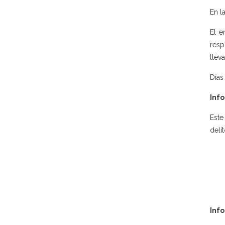
En l
El e
resp
llev
Días
Info
Este
deli
Inf