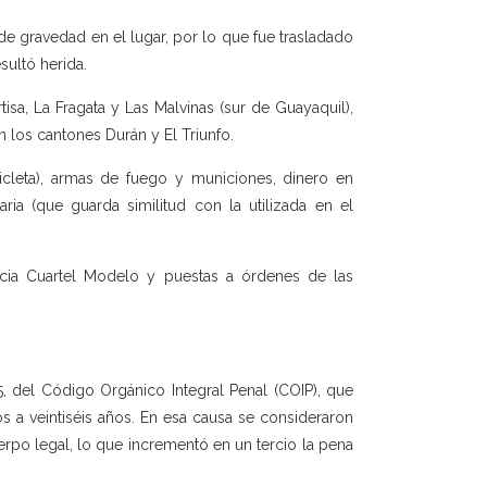
e gravedad en el lugar, por lo que fue trasladado
sultó herida.
isa, La Fragata y Las Malvinas (sur de Guayaquil),
 los cantones Durán y El Triunfo.
icleta), armas de fuego y municiones, dinero en
ria (que guarda similitud con la utilizada en el
ncia Cuartel Modelo y puestas a órdenes de las
5, del Código Orgánico Integral Penal (COIP), que
ós a veintiséis años. En esa causa se consideraron
uerpo legal, lo que incrementó en un tercio la pena