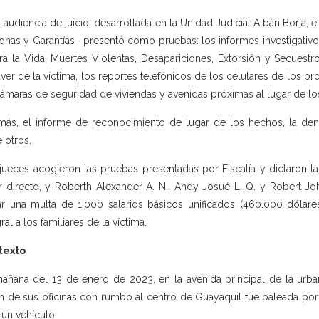
a audiencia de juicio, desarrollada en la Unidad Judicial Albán Borja, 
onas y Garantías– presentó como pruebas: los informes investigativo
ra la Vida, Muertes Violentas, Desapariciones, Extorsión y Secuestr
ver de la víctima, los reportes telefónicos de los celulares de los pr
cámaras de seguridad de viviendas y avenidas próximas al lugar de l
ás, el informe de reconocimiento de lugar de los hechos, la denun
e otros.
jueces acogieron las pruebas presentadas por Fiscalía y dictaron la 
r directo, y Roberth Alexander A. N., Andy Josué L. Q. y Robert Jo
r una multa de 1.000 salarios básicos unificados (460.000 dólar
ral a los familiares de la víctima.
texto
añana del 13 de enero de 2023, en la avenida principal de la urb
an de sus oficinas con rumbo al centro de Guayaquil fue baleada po
 un vehículo.