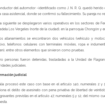
onductor del automotor –identificado como J. N. R. Q. quedó herido d
a casa asistencial, donde se confirmó su fallecimiento. Su pareja no re
ía siguiente se desplegaron varios operativos en los sectores de Fert
adela Los Vergeles (norte de la ciudad), en la parroquia Chongón y en
os allanamientos se encontraron dos vehículos (vehículo y motoc
tivo, teléfonos celulares con terminales móviles, ropa e indumenta
en), entre otros elementos que sirvieron como pruebas.
ro personas fueron detenidas, trasladadas a la Unidad de Flagra
ridades judiciales.
rmación judicial
alía procesó este caso con base en el artículo 140, numerales 2 y 
iona el delito de asesinato con pena privativa de libertad de veintid
agravantes previstas en el artículo 47, numerales 5 y 12, del mismo c
esta.