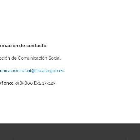
ormación de contacto:
cción de Comunicación Social
nicacionsocial@fiscalia.gob.ec
éfono:
3985800 Ext. 173123