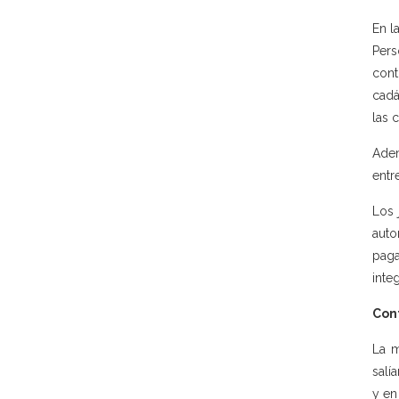
En l
Pers
cont
cadá
las 
Adem
entr
Los 
auto
paga
integ
Con
La m
salí
y en