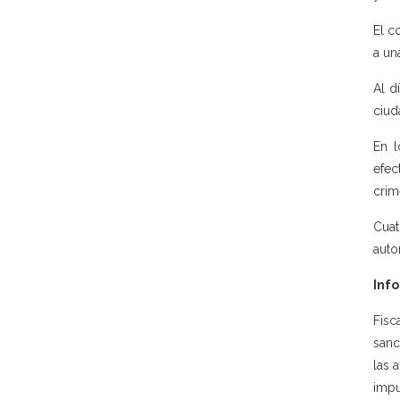
El c
a un
Al d
ciud
En l
efec
crim
Cuat
auto
Info
Fisc
sanc
las 
impu