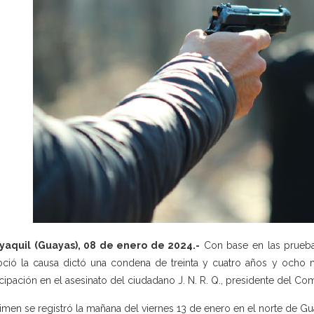
yaquil (Guayas), 08 de enero de 2024.-
Con base en las pruebas
ció la causa dictó una condena de treinta y cuatro años y ocho 
icipación en el asesinato del ciudadano J. N. R. Q., presidente del Co
rimen se registró la mañana del viernes 13 de enero en el norte de Gu