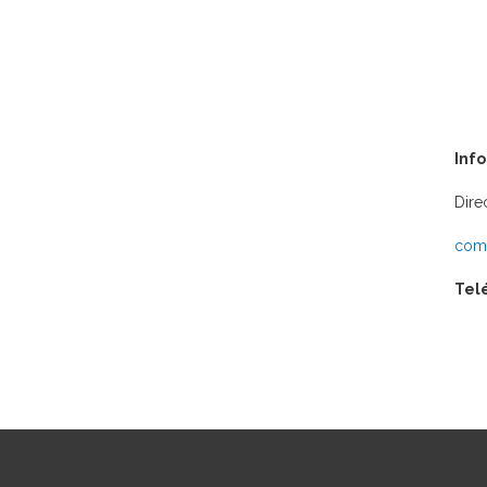
Inf
Dire
comu
Tel