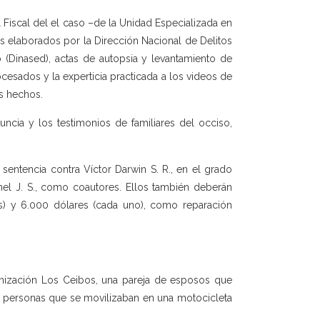
el Fiscal del el caso –de la Unidad Especializada en
s elaborados por la Dirección Nacional de Delitos
o (Dinased), actas de autopsia y levantamiento de
ocesados y la experticia practicada a los videos de
os hechos.
cia y los testimonios de familiares del occiso,
sentencia contra Víctor Darwin S. R., en el grado
hel J. S., como coautores. Ellos también deberán
es) y 6.000 dólares (cada uno), como reparación
anización Los Ceibos, una pareja de esposos que
r personas que se movilizaban en una motocicleta