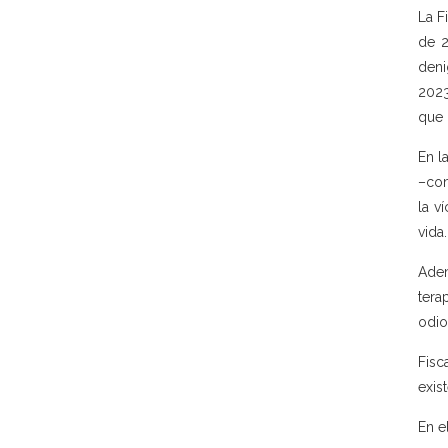
La F
de 2
deni
2023
que 
En l
–com
la v
vida.
Adem
tera
odio
Fisc
exis
En e