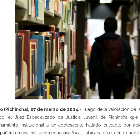
o (Pichincha), 07 de marzo de 2024.-
Luego de la valoración de la
do, el Juez Especializado de Justicia Juvenil de Pichincha qu
rnamiento institucional a un adolescente hallado culpable por ac
añera en una institución educativa fiscal –ubicada en el centro nor