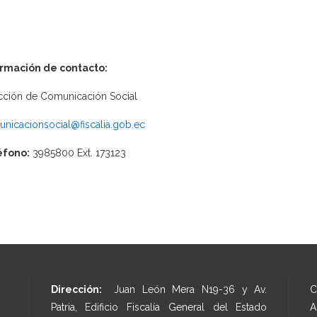
ormación de contacto:
cción de Comunicación Social
nicacionsocial@fiscalia.gob.ec
éfono:
3985800 Ext. 173123
Dirección:
Juan León Mera N19-36 y Av.
C
Patria, Edificio Fiscalía General del Estado
A