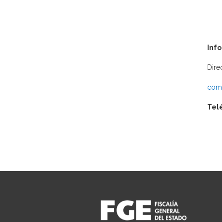
Inf
Dire
comu
Tel