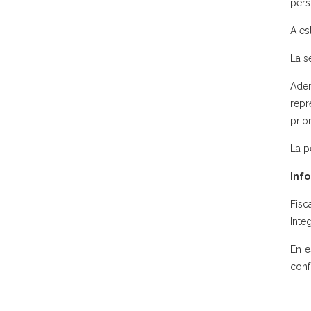
pers
A es
La s
Adem
repr
prio
La p
Info
Fisc
Inte
En e
conf