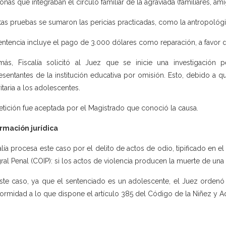
onas que integraban el círculo familiar de la agraviada (familiares, a
tas pruebas se sumaron las pericias practicadas, como la antropológica
entencia incluye el pago de 3.000 dólares como reparación, a favor de 
ás, Fiscalía solicitó al Juez que se inicie una investigación p
esentantes de la institución educativa por omisión. Esto, debido a 
ritaria a los adolescentes.
etición fue aceptada por el Magistrado que conoció la causa.
rmación jurídica
alía procesa este caso por el delito de actos de odio, tipificado en e
gral Penal (COIP): si los actos de violencia producen la muerte de una
ste caso, ya que el sentenciado es un adolescente, el Juez ordenó 
ormidad a lo que dispone el artículo 385 del Código de la Niñez y A