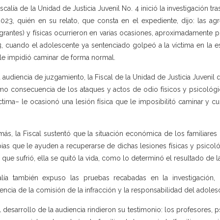
iscalía de la Unidad de Justicia Juvenil No. 4 inició la investigación t
023, quién en su relato, que consta en el expediente, dijo: las agre
grantes) y físicas ocurrieron en varias ocasiones, aproximadamente p
, cuando el adolescente ya sentenciado golpeó a la víctima en la e
le impidió caminar de forma normal.
a audiencia de juzgamiento, la Fiscal de la Unidad de Justicia Juvenil
o consecuencia de los ataques y actos de odio físicos y psicológi
íctima– le ocasionó una lesión física que le imposibilitó caminar y 
ás, la Fiscal sustentó que la situación económica de los familiares 
pias que le ayuden a recuperarse de dichas lesiones físicas y psic
 que sufrió, ella se quitó la vida, como lo determinó el resultado de 
alía también expuso las pruebas recabadas en la investigació
tencia de la comisión de la infracción y la responsabilidad del adole
l desarrollo de la audiencia rindieron su testimonio: los profesores, p