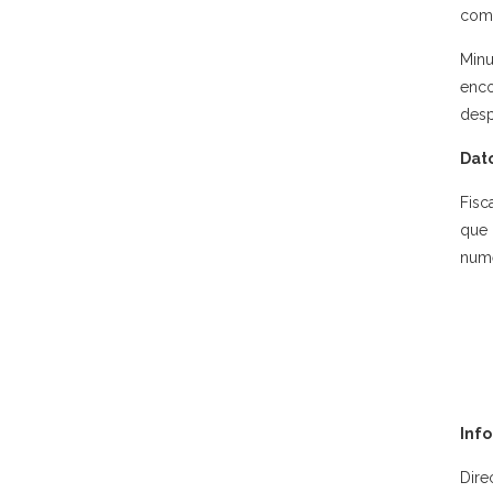
come
Minu
enco
desp
Dato
Fisc
que 
nume
Inf
Dire