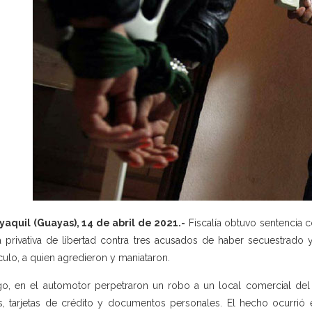
aquil (Guayas), 14 de abril de 2021.-
Fiscalía obtuvo sentencia 
 privativa de libertad contra tres acusados de haber secuestrado
culo, a quien agredieron y maniataron.
o, en el automotor perpetraron un robo a un local comercial del q
s, tarjetas de crédito y documentos personales. El hecho ocurri