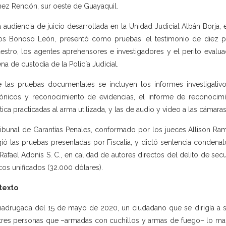
z Rendón, sur oeste de Guayaquil.
a audiencia de juicio desarrollada en la Unidad Judicial Albán Borja,
os Bonoso León, presentó como pruebas: el testimonio de diez per
estro, los agentes aprehensores e investigadores y el perito evalu
na de custodia de la Policía Judicial.
e las pruebas documentales se incluyen los informes investigativo 
fónicos y reconocimiento de evidencias, el informe de reconocimi
stica practicadas al arma utilizada, y las de audio y video a las cámara
ribunal de Garantías Penales, conformado por los jueces Allison Ra
ió las pruebas presentadas por Fiscalía, y dictó sentencia condenat
 Rafael Adonis S. C., en calidad de autores directos del delito de se
cos unificados (32.000 dólares).
texto
adrugada del 15 de mayo de 2020, un ciudadano que se dirigía a su
tres personas que –armadas con cuchillos y armas de fuego– lo mani