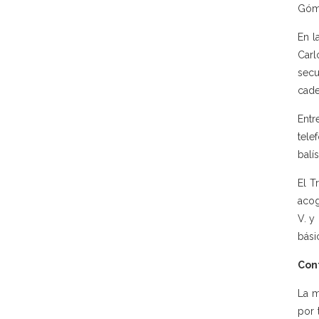
Góme
En l
Carl
secu
cade
Entr
tele
balí
El T
acog
V. y
bási
Con
La m
por 