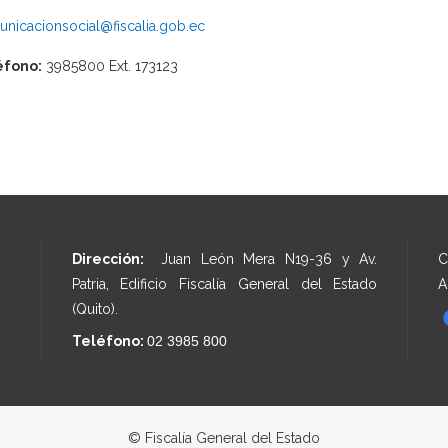
nicacionsocial@fiscalia.gob.ec
éfono:
3985800 Ext. 173123
Dirección:
Juan León Mera N19-36 y Av.
C
Patria, Edificio Fiscalía General del Estado
A
(Quito).
Teléfono:
02 3985 800
© Fiscalía General del Estado