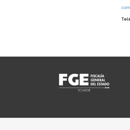
comu
Tel