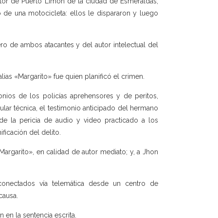
ctor de Puerto Limón de la ciudad de Esmeraldas,
de una motocicleta: ellos le dispararon y luego
ro de ambos atacantes y del autor intelectual del
ias «Margarito» fue quien planificó el crimen.
onios de los policías aprehensores y de peritos,
lar técnica, el testimonio anticipado del hermano
de la pericia de audio y video practicado a los
ficación del delito.
 «Margarito», en calidad de autor mediato; y, a Jhon
conectados vía telemática desde un centro de
causa.
 en la sentencia escrita.