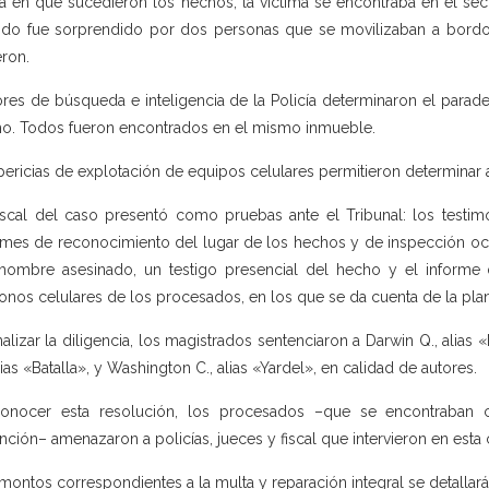
ía en que sucedieron los hechos, la víctima se encontraba en el se
do fue sorprendido por dos personas que se movilizaban a bordo 
ron.
res de búsqueda e inteligencia de la Policía determinaron el parade
o. Todos fueron encontrados en el mismo inmueble.
pericias de explotación de equipos celulares permitieron determinar al
iscal del caso presentó como pruebas ante el Tribunal: los testim
rmes de reconocimiento del lugar de los hechos y de inspección ocu
hombre asesinado, un testigo presencial del hecho y el informe 
fonos celulares de los procesados, en los que se da cuenta de la plani
inalizar la diligencia, los magistrados sentenciaron a Darwin Q., alias
alias «Batalla», y Washington C., alias «Yardel», en calidad de autores.
conocer esta resolución, los procesados –que se encontraban 
nción– amenazaron a policías, jueces y fiscal que intervieron en esta 
montos correspondientes a la multa y reparación integral se detallarán