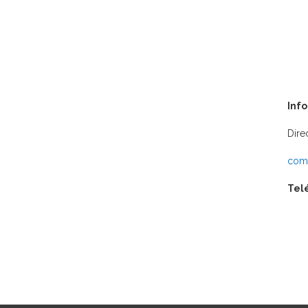
Inf
Dire
comu
Tel