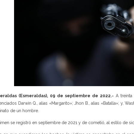
eraldas (Esmeraldas), 09 de septiembre de 2022.-
A treinta
enciados Darwin Q., alias «Margarito»; Jhon B., alias «Batalla»; y, W
inato de un hombre.
rimen se registró en septiembre de 2021 y de cometió, al estilo de sic