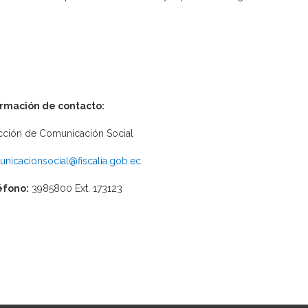
ormación de contacto:
cción de Comunicación Social
nicacionsocial@fiscalia.gob.ec
éfono:
3985800 Ext. 173123