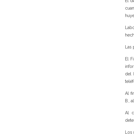
El d
cuan
huye
Labo
hech
Las 
El F
info
del 
telé
Al f
B., 
Al 
dete
Los 