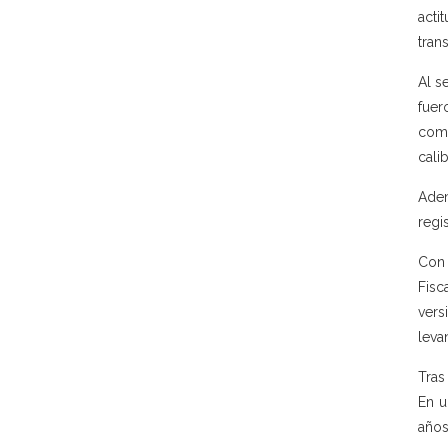
acti
tran
Al s
fuer
comu
cali
Adem
regi
Con 
Fisc
vers
leva
Tras
En u
años