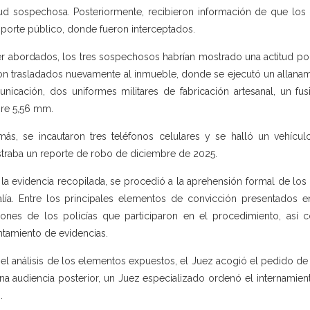
tud sospechosa. Posteriormente, recibieron información de que lo
sporte público, donde fueron interceptados.
er abordados, los tres sospechosos habrían mostrado una actitud po
on trasladados nuevamente al inmueble, donde se ejecutó un allanami
nicación, dos uniformes militares de fabricación artesanal, un fusi
bre 5,56 mm.
ás, se incautaron tres teléfonos celulares y se halló un vehículo
straba un reporte de robo de diciembre de 2025.
la evidencia recopilada, se procedió a la aprehensión formal de lo
alía. Entre los principales elementos de convicción presentados en
iones de los policías que participaron en el procedimiento, así
ntamiento de evidencias.
 el análisis de los elementos expuestos, el Juez acogió el pedido de F
na audiencia posterior, un Juez especializado ordenó el internamien
.