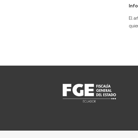
Info
El a
quie