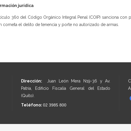
rmación jurídica
rtículo 360 del Código Orgánico Integral Penal (COIP) sanciona con p
n cometa el delito de tenencia y porte no autorizado de armas.
Dirección:
Juan León Mera N19-36 y Av.
C
Patria, Edificio Fiscalía General del Estado
A
(Quito).
Teléfono:
02 3985 800