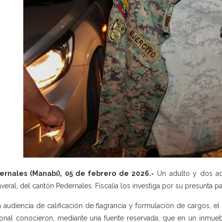
ernales (Manabí), 05 de febrero de 2026.-
Un adulto y dos ad
veral, del cantón Pedernales. Fiscalía los investiga por su presunta pa
a audiencia de calificación de flagrancia y formulación de cargos, el
onal conocieron, mediante una fuente reservada, que en un inmueb