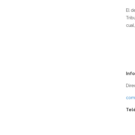
El d
Trib
cual
Inf
Dire
comu
Tel