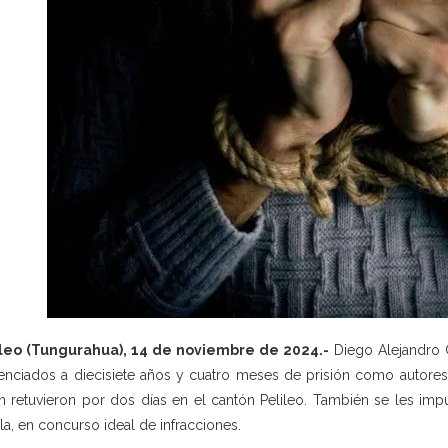
ileo (Tungurahua), 14 de noviembre de 2024.-
Diego Alejandro C
enciados a diecisiete años y cuatro meses de prisión como autores 
n retuvieron por dos días en el cantón Pelileo. También se les imputa
la, en concurso ideal de infracciones.