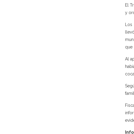
El T
y or
Los 
llev
muni
que 
Al a
habí
coca
Segú
fami
Fisc
info
evid
Info