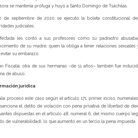
sora se mantenía prófuga y huyó a Santo Domingo de Tsáchilas.
2 de septiembre de 2020 se ejecutó la boleta constitucional d
ridades judiciales.
fectada les contó a sus profesores cómo su padrastro abusaba
cimiento de su madre, quien la obliga a tener relaciones sexuales y 
 evitar su embarazo.
n Fiscalía, otra de sus hermanas –de 11 años– también fue inducida
ima de abuso.
rmación jurídica
alía procesó este caso según el artículo 171, primer inciso, numerale
sanciona el delito de violación con pena privativa de libertad de di
vantes dispuestas en el artículo 48, numeral 6, del mismo cuerpo leg
do de vulnerabilidad), lo que aumentó en un tercio la pena impuesta.