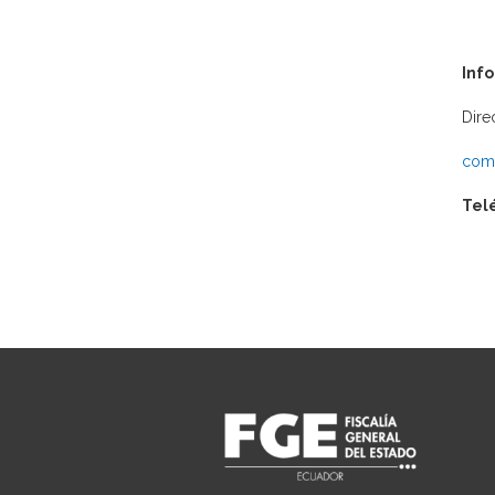
Inf
Dire
comu
Tel