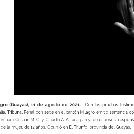
agro (Guayas), 11 de agosto de 2021.-
Con las pruebas testimon
alía, Tribunal Penal con sede en el cantón Milagro emitió sentencia 
ión para Cristian M. G. y Claudia A. A., una pareja de esposos, respon
s de la mujer, de 12 años. Ocurrió en El Triunfo, provincia del Guayas.