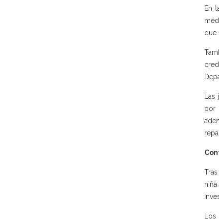
En l
médi
que 
Tamb
cred
Depa
Las 
por 
adem
repa
Con
Tras
niña
inve
Los 