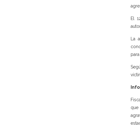
agre
El 1
auto
La a
cono
para
Segú
víct
Info
Fisc
que 
agra
esta