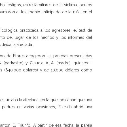
 testigos, entre familiares de la víctima, peritos
maron al testimonio anticipado de la niña, en el
cológica practicada a los agresores, el test de
ento del lugar de los hechos y los informes del
diaba la afectada.
onado Flores acogieron las pruebas presentadas
G. (padrastro) y Claudia A. A. (madre), quienes –
os (640.000 dólares) y de 10.000 dólares como
estudiaba la afectada, en la que indicaban que una
padres en varias ocasiones, Fiscalía abrió una
ntón El Triunfo. A partir de esa fecha, la pareja