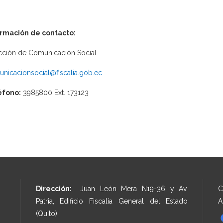
ormación de contacto:
cción de Comunicación Social
nicacionsocial@fiscalia.gob.ec
éfono:
3985800 Ext. 173123
Dirección:
Juan León Mera N19-36 y Av.
C
Patria, Edificio Fiscalía General del Estado
A
(Quito).