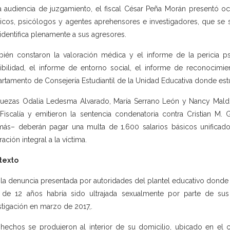
a audiencia de juzgamiento, el fiscal César Peña Morán presentó ocho
cos, psicólogos y agentes aprehensores e investigadores, que se su
identifica plenamente a sus agresores.
ién constaron la valoración médica y el informe de la pericia psi
ibilidad, el informe de entorno social, el informe de reconocimi
rtamento de Consejería Estudiantil de la Unidad Educativa donde estu
juezas Odalia Ledesma Alvarado, María Serrano León y Nancy Mald
Fiscalía y emitieron la sentencia condenatoria contra Cristian M. 
ás– deberán pagar una multa de 1.600 salarios básicos unificad
ración integral a la víctima.
texto
 la denuncia presentada por autoridades del plantel educativo donde 
 de 12 años habría sido ultrajada sexualmente por parte de sus 
stigación en marzo de 2017,.
hechos se produjeron al interior de su domicilio, ubicado en el ca