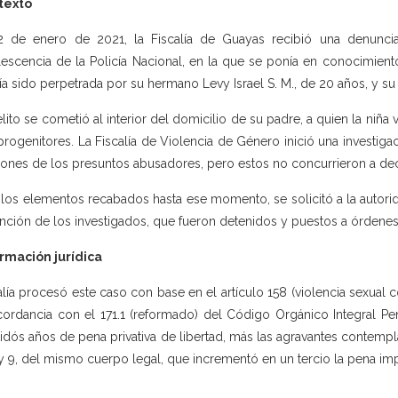
texto
2 de enero de 2021, la Fiscalía de Guayas recibió una denunci
escencia de la Policía Nacional, en la que se ponía en conocimiento
ía sido perpetrada por su hermano Levy Israel S. M., de 20 años, y su 
elito se cometió al interior del domicilio de su padre, a quien la niña
progenitores. La Fiscalía de Violencia de Género inició una investiga
iones de los presuntos abusadores, pero estos no concurrieron a decl
los elementos recabados hasta ese momento, se solicitó a la autorid
nción de los investigados, que fueron detenidos y puestos a órdenes 
rmación jurídica
alía procesó este caso con base en el artículo 158 (violencia sexual 
ordancia con el 171.1 (reformado) del Código Orgánico Integral 
tidós años de pena privativa de libertad, más las agravantes contempla
 y 9, del mismo cuerpo legal, que incrementó en un tercio la pena im