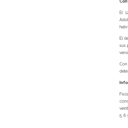
Con
El 1
Adol
habr
El d
sus 
vers
Con 
dete
Info
Fisc
conc
vein
5, 6