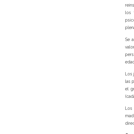
rein
los 
psic
plen
Se a
valo
pers
edad
Los 
las 
el g
(cad
Los 
madr
dire