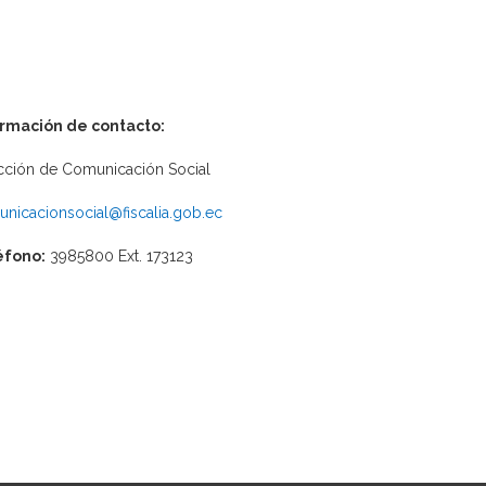
ormación de contacto:
cción de Comunicación Social
nicacionsocial@fiscalia.gob.ec
éfono:
3985800 Ext. 173123