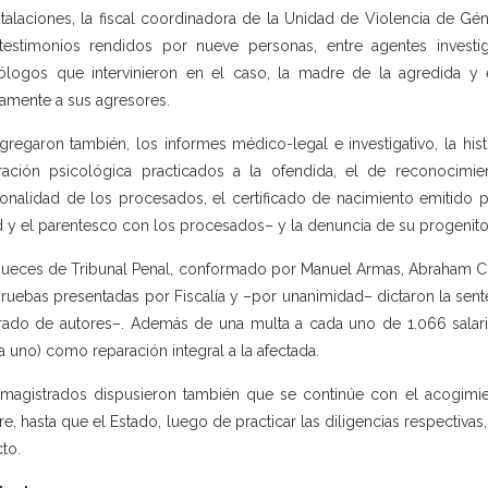
stalaciones, la fiscal coordinadora de la Unidad de Violencia de Gén
testimonios rendidos por nueve personas, entre agentes investig
ólogos que intervinieron en el caso, la madre de la agredida y el
amente a sus agresores.
gregaron también, los informes médico-legal e investigativo, la his
ración psicológica practicados a la ofendida, el de reconocimi
onalidad de los procesados, el certificado de nacimiento emitido p
 y el parentesco con los procesados– y la denuncia de su progenito
jueces de Tribunal Penal, conformado por Manuel Armas, Abraham Ch
pruebas presentadas por Fiscalía y –por unanimidad– dictaron la senten
rado de autores–. Además de una multa a cada uno de 1.066 salari
a uno) como reparación integral a la afectada.
magistrados dispusieron también que se continúe con el acogimiento
e, hasta que el Estado, luego de practicar las diligencias respectivas,
cto.