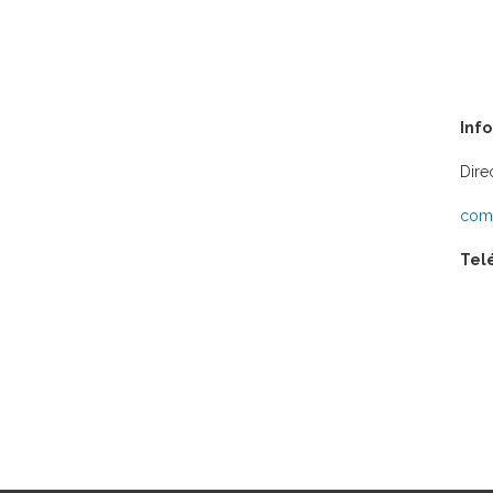
Inf
Dire
comu
Tel