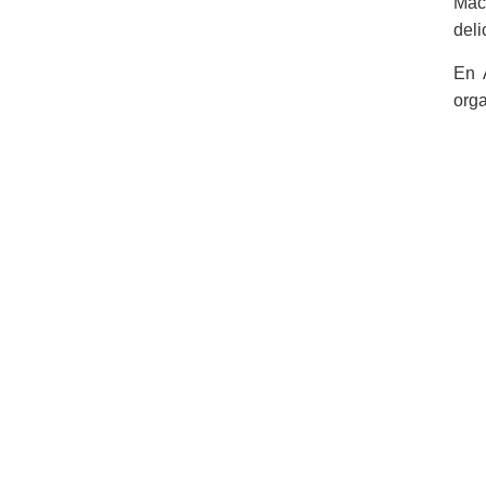
Mach
deli
En 
org