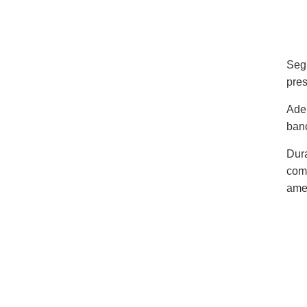
Seg
pres
Ade
banc
Dur
come
amet