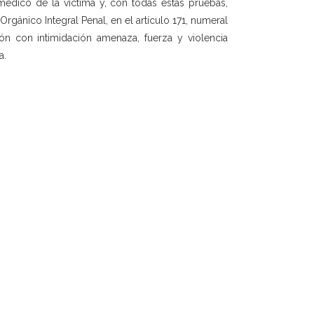
l médico de la víctima y, con todas estas pruebas,
gánico Integral Penal, en el artículo 171, numeral
ón con intimidación amenaza, fuerza y violencia
a.