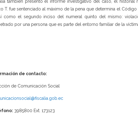
alía también presentó el informe investigativo del caso, el historia
o T. fue sentenciado al máximo de la pena que determina el Código Or
sí como el segundo inciso del numeral quinto del mismo: violaci
etrado por una persona que es parte del entorno familiar de la víctim
ormación de contacto:
cción de Comunicación Social
nicacionsocial@fiscalia.gob.ec
éfono:
3985800 Ext. 173123