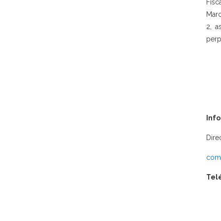
Fisc
Marc
2, a
perp
Inf
Dire
comu
Tel