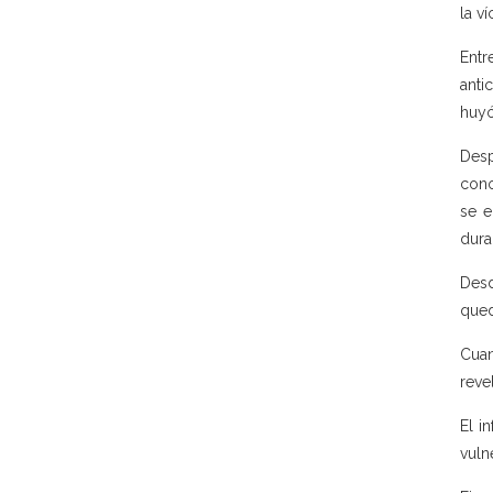
la v
Entr
anti
huyó
Desp
cono
se e
dura
Desd
qued
Cuan
reve
El i
vuln