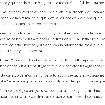
íctima y que la adolescente ingrese a la red de Salud Pública para reci
e las pruebas expuestas por Fiscalía en la audiencia de juzgamie
cipado de la víctima, en el que detalla los hechos delictivos que 
, pero fue detenido en septiembre de 2020.
ués del cuarto intento de suicidio y de haber pasado por la consult
cía las causas de las acciones autolíticas de su hija. Hasta que el D
nteró de estos hechos y dialogó con la adolescente hasta que el
nte su niñez y adolescencia.
e sus 7 años, su tío abusaba sexualmente de ella. Aprovechaba q
aba donde sus abuelos, lugar en el que sucedieron las agresiones d
do cumplió 14 años, ya no fue solo abuso sexual, sino violaciones 
laba “le pasaría algo a su mamá y a toda la familia”, por lo que se que
nforme psicológico arrojó estrés postraumático en grado máximo. La
erabilidad en el que la víctima vivió durante su niñez y adolescencia.