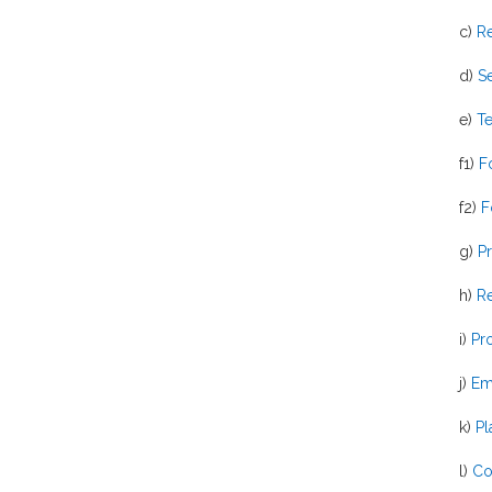
c)
R
d)
Se
e)
Te
f1)
F
f2)
Fo
g)
Pr
h)
Re
i)
Pr
j)
Em
k)
Pl
l)
Co