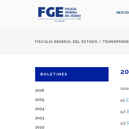
INICIO
FISCALÍA GENERAL DEL ESTADO
/
TRANSPAREN
20
BOLETINES
{slid
2026
2025
a1)
E
2024
a2)
B
2023
a3)
R
2022