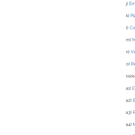
j)
Em
k)
Pl
l)
Co
m)
M
n)
Vi
o)
R
{slid
a1)
E
a2)
B
a3)
R
a4)
M