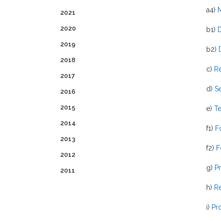
a4)
M
2021
2020
b1)
D
2019
b2)
D
2018
c)
R
2017
d)
Se
2016
2015
e)
Te
2014
f1)
F
2013
f2)
F
2012
g)
Pr
2011
h)
Re
i)
Pr