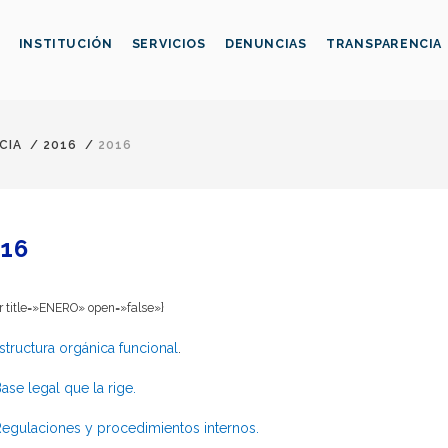
INSTITUCIÓN
SERVICIOS
DENUNCIAS
TRANSPARENCIA
CIA
/
2016
/
2016
16
er title=»ENERO» open=»false»}
structura orgánica funcional
.
ase legal que la rige.
egulaciones y procedimientos internos.