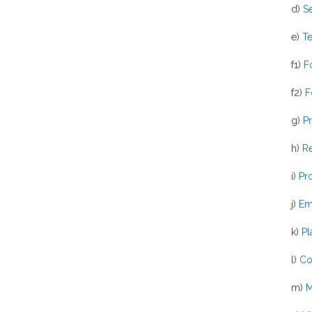
d)
Se
e)
Te
f1)
F
f2)
F
g)
Pr
h)
Re
i)
Pr
j)
Emp
k)
Pl
l)
Co
m)
M