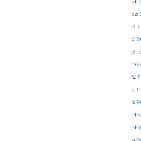
b1)
D
b2)
c)
Re
d)
Se
e)
Te
f1)
F
f2)
F
g)
Pr
h)
Re
i)
Pr
j)
Em
k)
Pl