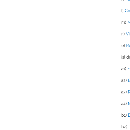
l)
Co
m)
M
n)
Vi
o)
R
{sli
a1)
E
a2)
B
a3)
R
a4)
M
b1)
D
b2)