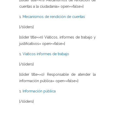
{slider title=»m) Mecanismos de rendición de
cuentas a la ciudadanía» open=»false»}
1.
Mecanismos de rendición de cuentas
{/sliders}
{slider title=»n) Viáticos, informes de trabajo y
justificativos» open=»false»}
1.
Viaticos informes de trabajo
{/sliders}
{slider title=»o) Responsable de atender la
información pública» open=»false»}
1.
Información pública
{/sliders}