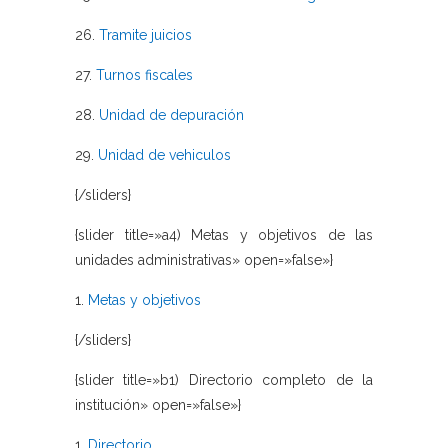
26.
Tramite juicios
27.
Turnos fiscales
28.
Unidad de depuración
29.
Unidad de vehiculos
{/sliders}
{slider title=»a4) Metas y objetivos de las
unidades administrativas» open=»false»}
1.
Metas y objetivos
{/sliders}
{slider title=»b1) Directorio completo de la
institución» open=»false»}
1.
Directorio