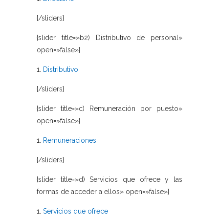
{/sliders}
{slider title=»b2) Distributivo de personal»
open=»false»}
1.
Distributivo
{/sliders}
{slider title=»c) Remuneración por puesto»
open=»false»}
1.
Remuneraciones
{/sliders}
{slider title=»d) Servicios que ofrece y las
formas de acceder a ellos» open=»false»}
1.
Servicios que ofrece