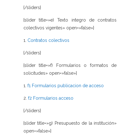
{/sliders}
{slider title=»e) Texto integro de contratos
colectivos vigentes» open=»false»}
1.
Contratos colectivos
{/sliders}
{slider title=»f) Formularios o formatos de
solicitudes» open=»false»}
1.
f1 Formularios publicacion de acceso
2.
f2 Formularios acceso
{/sliders}
{slider title=»g) Presupuesto de la institución»
open=»false»}