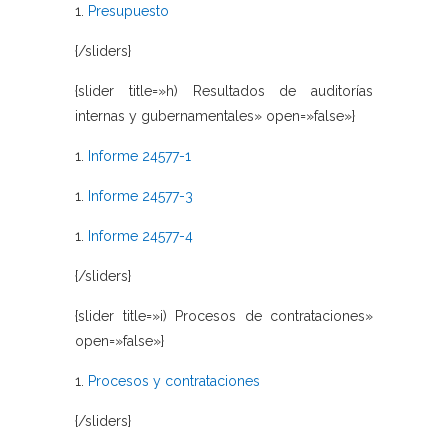
1.
Presupuesto
{/sliders}
{slider title=»h) Resultados de auditorías
internas y gubernamentales» open=»false»}
1.
Informe 24577-1
1.
Informe 24577-3
1.
Informe 24577-4
{/sliders}
{slider title=»i) Procesos de contrataciones»
open=»false»}
1.
Procesos y contrataciones
{/sliders}