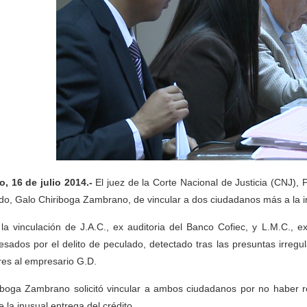
o, 16 de julio 2014.-
El juez de la Corte Nacional de Justicia (CNJ), P
do, Galo Chiriboga Zambrano, de vincular a dos ciudadanos más a la in
la vinculación de J.A.C., ex auditoria del Banco Cofiec, y L.M.C., 
esados por el delito de peculado, detectado tras las presuntas irregu
res al empresario G.D.
iboga Zambrano solicitó vincular a ambos ciudadanos por no haber r
e la inusual entrega del crédito.