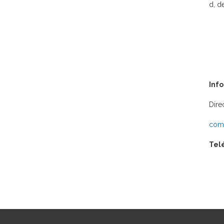
d, d
Inf
Dire
comu
Tel