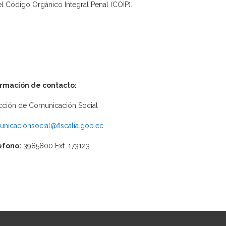
el Código Orgánico Integral Penal (COIP).
ormación de contacto:
cción de Comunicación Social
nicacionsocial@fiscalia.gob.ec
éfono:
3985800 Ext. 173123