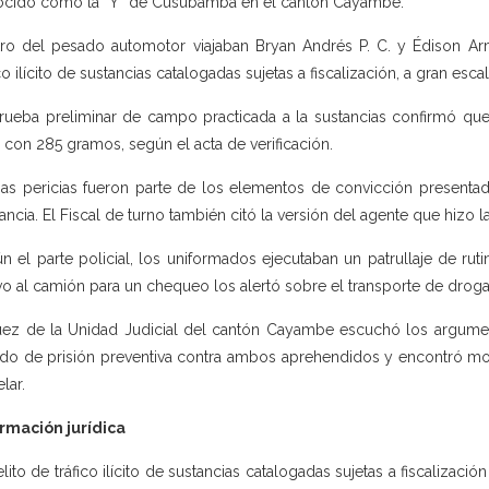
cido como la “Y” de Cusubamba en el cantón Cayambe.
ro del pesado automotor viajaban Bryan Andrés P. C. y Édison Arma
ico ilícito de sustancias catalogadas sujetas a fiscalización, a gran escal
rueba preliminar de campo practicada a la sustancias confirmó que
s con 285 gramos, según el acta de verificación.
s pericias fueron parte de los elementos de convicción presentados
rancia. El Fiscal de turno también citó la versión del agente que hizo 
n el parte policial, los uniformados ejecutaban un patrullaje de ru
vo al camión para un chequeo los alertó sobre el transporte de droga
uez de la Unidad Judicial del cantón Cayambe escuchó los argumen
do de prisión preventiva contra ambos aprehendidos y encontró mot
lar.
rmación jurídica
elito de tráfico ilícito de sustancias catalogadas sujetas a fiscalización 