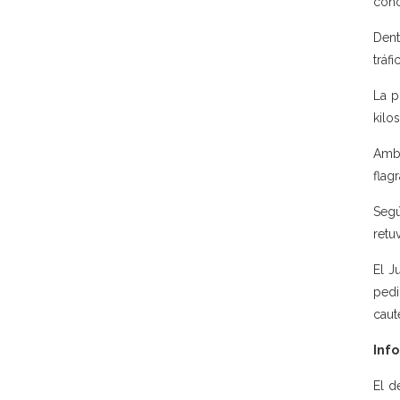
cono
Dent
tráf
La p
kilo
Amba
flag
Segú
retu
El J
pedi
caute
Info
El d