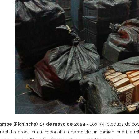
ambe (Pichincha), 17 de mayo de 2024.-
Los 375 bloques de coca
rbol. La droga era transportaba a bordo de un camión que fue ret