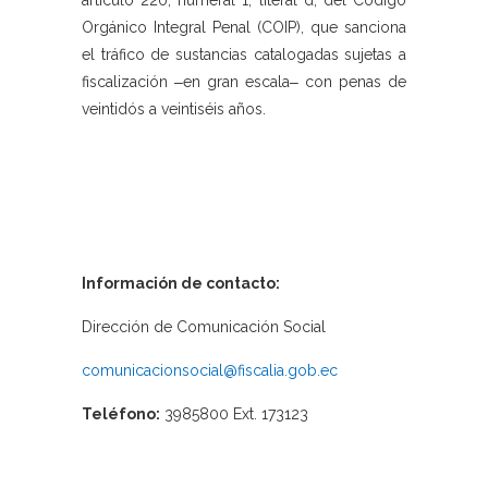
artículo 220, numeral 1, literal d, del Código
Orgánico Integral Penal (COIP), que sanciona
el tráfico de sustancias catalogadas sujetas a
fiscalización ‒en gran escala‒ con penas de
veintidós a veintiséis años.
Información de contacto:
Dirección de Comunicación Social
comunicacionsocial@fiscalia.gob.ec
Teléfono:
3985800 Ext. 173123