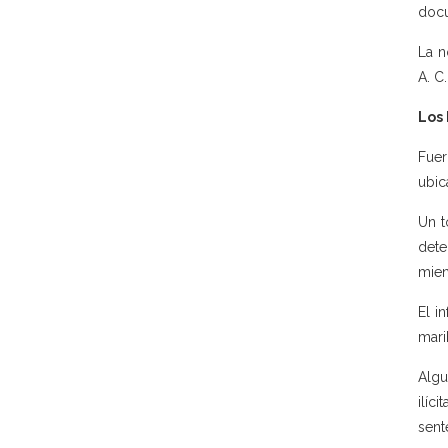
docu
La n
A. C
Los
Fuer
ubic
Un t
dete
mien
El i
mari
Algu
ilíc
sent