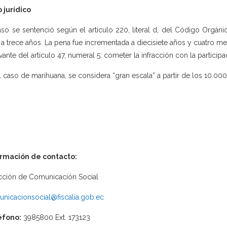
 jurídico
aso se sentenció según el artículo 220, literal d, del Código Orgáni
 a trece años. La pena fue incrementada a diecisiete años y cuatro mes
vante del artículo 47, numeral 5: cometer la infracción con la partici
l caso de marihuana, se considera “gran escala” a partir de los 10.000
ormación de contacto:
cción de Comunicación Social
nicacionsocial@fiscalia.gob.ec
éfono:
3985800 Ext. 173123