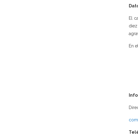
Dato
El c
diez
agra
En e
Inf
Dire
comu
Tel