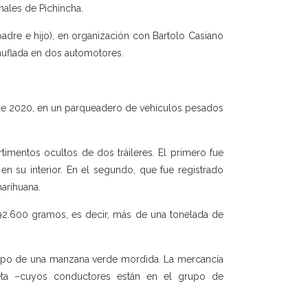
nales de Pichincha.
padre e hijo), en organización con Bartolo Casiano
amuflada en dos automotores.
o de 2020, en un parqueadero de vehículos pesados
imentos ocultos de dos tráileres. El primero fue
 su interior. En el segundo, que fue registrado
marihuana.
092.600 gramos, es decir, más de una tonelada de
ipo de una manzana verde mordida. La mercancía
neta –cuyos conductores están en el grupo de