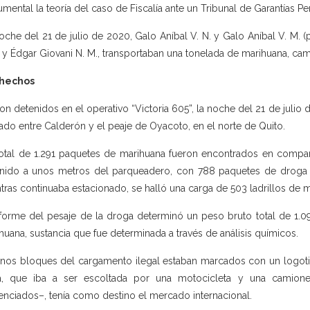
mental la teoría del caso de Fiscalía ante un Tribunal de Garantías Pe
oche del 21 de julio de 2020, Galo Aníbal V. N. y Galo Aníbal V. M. (
. y Édgar Giovani N. M., transportaban una tonelada de marihuana, c
 hechos
on detenidos en el operativo “Victoria 605”, la noche del 21 de juli
ado entre Calderón y el peaje de Oyacoto, en el norte de Quito.
otal de 1.291 paquetes de marihuana fueron encontrados en compart
nido a unos metros del parqueadero, con 788 paquetes de droga en
tras continuaba estacionado, se halló una carga de 503 ladrillos de 
nforme del pesaje de la droga determinó un peso bruto total de 1.
huana, sustancia que fue determinada a través de análisis químicos.
nos bloques del cargamento ilegal estaban marcados con un logot
ita, que iba a ser escoltada por una motocicleta y una camio
enciados–, tenía como destino el mercado internacional.