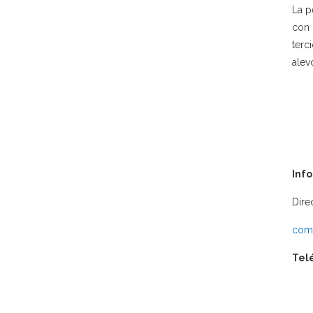
La p
con 
terc
alev
Inf
Dire
comu
Tel