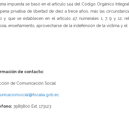
ena impuesta se basó en el artículo 144 del Código Orgánico Integral
pena privativa de libertad de diez a trece años, más las circunstanc
io y que se establecen en el artículo 47, numerales 1, 7, 9 y 12, r
osía, enseñamiento, aprovecharse de la indefensión de la víctima y el
ormación de contacto:
cción de Comunicación Social
nicacionsocial@fiscalia.gob.ec
éfono:
3985800 Ext. 173123