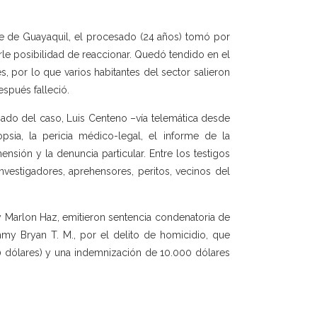
ste de Guayaquil, el procesado (24 años) tomó por
arle posibilidad de reaccionar. Quedó tendido en el
, por lo que varios habitantes del sector salieron
espués falleció.
gado del caso, Luis Centeno –vía telemática desde
ia, la pericia médico-legal, el informe de la
ensión y la denuncia particular. Entre los testigos
nvestigadores, aprehensores, peritos, vecinos del
y Marlon Haz, emitieron sentencia condenatoria de
mmy Bryan T. M., por el delito de homicidio, que
0 dólares) y una indemnización de 10.000 dólares