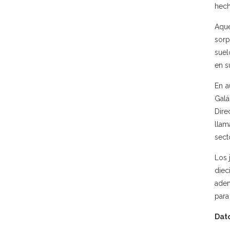
hech
Aque
sorp
suel
en s
En a
Galá
Dire
llam
sect
Los 
diec
adem
para 
Dato