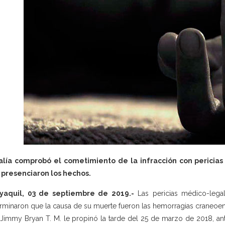
calía comprobó el cometimiento de la infracción con pericias
 presenciaron los hechos.
yaquil, 03 de septiembre de 2019.-
Las pericias médico-legal
rminaron que la causa de su muerte fueron las hemorragias craneoe
Jimmy Bryan T. M. le propinó la tarde del 25 de marzo de 2018, ant