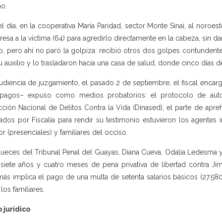
o.
l día, en la cooperativa María Paridad, sector Monte Sinaí, al noroe
resa a la víctima (64) para agredirlo directamente en la cabeza, sin d
o, pero ahí no paró la golpiza: recibió otros dos golpes contundentes
u auxilio y lo trasladaron hacia una casa de salud, donde cinco días d
udiencia de juzgamiento, el pasado 2 de septiembre, el fiscal encar
pagos– expuso como medios probatorios: el protocolo de autops
cción Nacional de Delitos Contra la Vida (Dinased), el parte de apreh
ados por Fiscalía para rendir su testimonio estuvieron los agentes i
or (presenciales) y familiares del occiso.
jueces del Tribunal Penal del Guayas, Diana Cueva, Odalia Ledesma 
isiete años y cuatro meses de pena privativa de libertad contra Ji
ás implica el pago de una multa de setenta salarios básicos (27.58
los familiares.
 jurídico