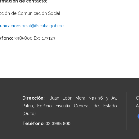
ormación de contacto:
cción de Comunicación Social
nicacionsocial@fiscalia.gob.ec
éfono:
3985800 Ext. 173123
Dirección:
Juan León Mera N19-36 y Av.
C
Patria, Edificio Fiscalía General del Estado
A
(Quito).
Teléfono:
02 3985 800