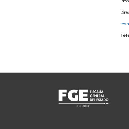
Inf
Dire
comu
Tel