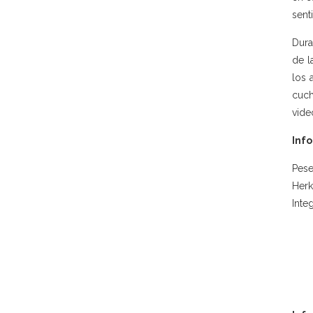
sent
Dura
de l
los 
cuch
vide
Info
Pese
Herk
Inte