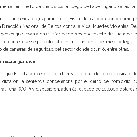
imental, en medio de una discusión luego de haber ingerido altas cant
nte la audiencia de juzgamiento, el Fiscal del caso presentó como pr
a Dirección Nacional de Delitos contra la Vida, Muertes Violentas, De
agentes que levantaron el informe de reconocimiento del lugar de los
illo con el que se perpetró el crimen; el informe del médico legista
o de cámaras de seguridad del sector donde ocurrió, entre otras.
rmación jurídica
 a que Fiscalía procesó a Jonathan S. G. por el delito de asesinato, 
 dictaron la sentencia condenatoria por el delito de homicidio, t
gral Penal (COIP) y dispusieron, además, el pago de 100.000 dólares 