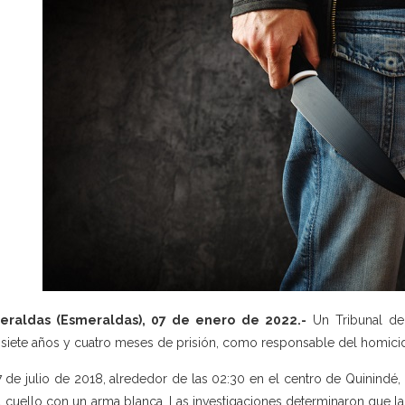
eraldas (Esmeraldas), 07 de enero de 2022.-
Un Tribunal de 
isiete años y cuatro meses de prisión, como responsable del homici
7 de julio de 2018, alrededor de las 02:30 en el centro de Quinindé,
l cuello con un arma blanca. Las investigaciones determinaron que la 