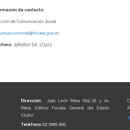
ormación de contacto:
cción de Comunicación Social
nicacionsocial@fiscalia.gob.ec
éfono:
3985800 Ext. 173123
Dirección:
Juan León Mera N19-36 y Av.
C
Patria, Edificio Fiscalía General del Estado
A
(Quito).
Teléfono:
02 3985 800