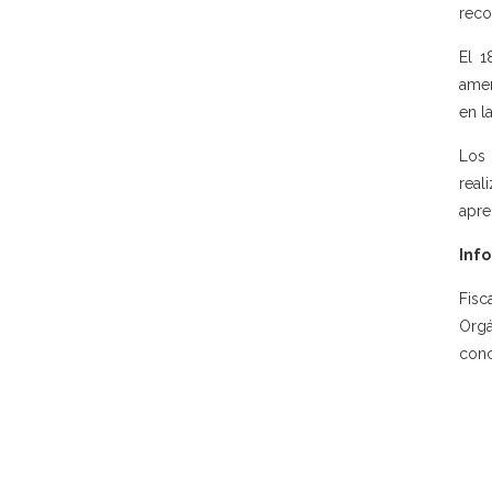
reco
El 1
amen
en l
Los 
real
apre
Info
Fisc
Orgá
conc