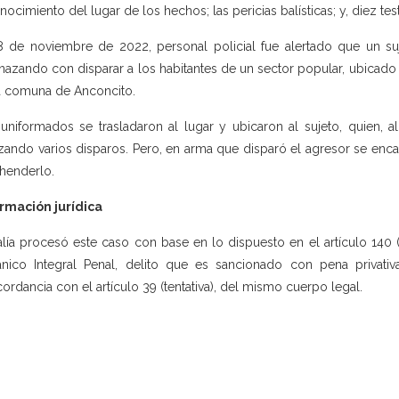
nocimiento del lugar de los hechos; las pericias balísticas; y, diez tes
8 de noviembre de 2022, personal policial fue alertado que un s
azando con disparar a los habitantes de un sector popular, ubicado 
a comuna de Anconcito.
uniformados se trasladaron al lugar y ubicaron al sujeto, quien, al
izando varios disparos. Pero, en arma que disparó el agresor se encas
henderlo.
rmación jurídica
alía procesó este caso con base en lo dispuesto en el artículo 140 (
nico Integral Penal, delito que es sancionado con pena privativa
ordancia con el artículo 39 (tentativa), del mismo cuerpo legal.