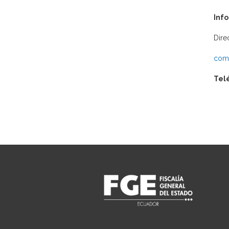
Inf
Dire
comu
Tel