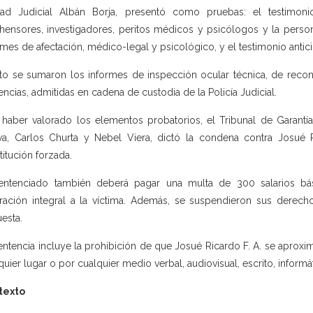
ad Judicial Albán Borja, presentó como pruebas: el testimoni
hensores, investigadores, peritos médicos y psicólogos y la pers
rmes de afectación, médico-legal y psicológico, y el testimonio antici
to se sumaron los informes de inspección ocular técnica, de recon
encias, admitidas en cadena de custodia de la Policía Judicial.
 haber valorado los elementos probatorios, el Tribunal de Garant
a, Carlos Churta y Nebel Viera, dictó la condena contra Josué R
titución forzada.
entenciado también deberá pagar una multa de 300 salarios bá
ración integral a la víctima. Además, se suspendieron sus derec
esta.
entencia incluye la prohibición de que Josué Ricardo F. A. se aproxi
quier lugar o por cualquier medio verbal, audiovisual, escrito, informá
texto