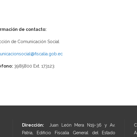
ormación de contacto:
cción de Comunicación Social
nicacionsocial@fiscalia.gob.ec
éfono:
3985800 Ext. 173123
Dirección:
Juan León Mera N19-36 y Av.
C
Patria, Edificio Fiscalía General del Estado
A