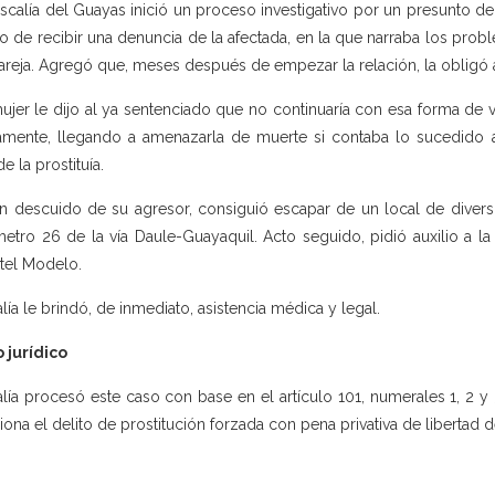
iscalía del Guayas inició un proceso investigativo por un presunto deli
o de recibir una denuncia de la afectada, en la que narraba los prob
areja. Agregó que, meses después de empezar la relación, la obligó a p
ujer le dijo al ya sentenciado que no continuaría con esa forma de v
camente, llegando a amenazarla de muerte si contaba lo sucedido a 
e la prostituía.
n descuido de su agresor, consiguió escapar de un local de divers
metro 26 de la vía Daule-Guayaquil. Acto seguido, pidió auxilio a la 
tel Modelo.
alía le brindó, de inmediato, asistencia médica y legal.
 jurídico
alía procesó este caso con base en el artículo 101, numerales 1, 2 y
iona el delito de prostitución forzada con pena privativa de libertad d