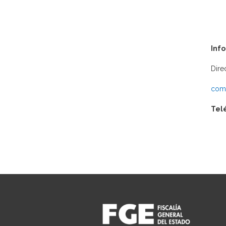
Inf
Dire
comu
Tel