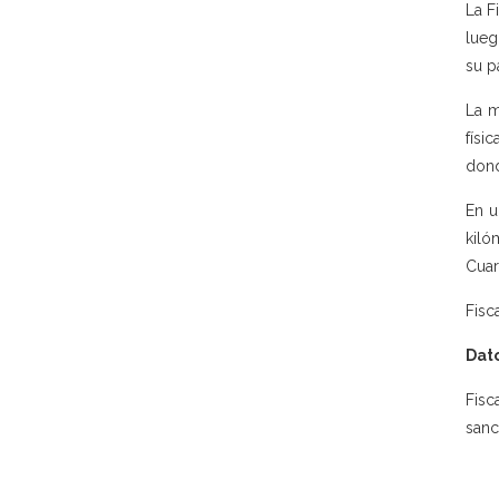
La F
lueg
su p
La m
físi
dond
En u
kiló
Cuar
Fisc
Dato
Fisc
sanc