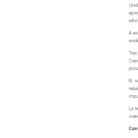
Unid
apre
info
A es
evid
Tras
Cuev
pros
El s
repa
impu
La s
cual
Con