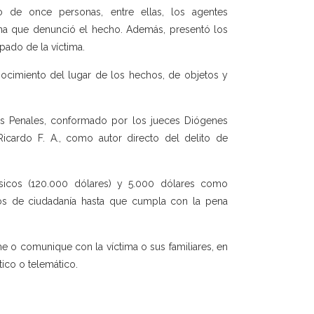
o de once personas, entre ellas, los agentes
ona que denunció el hecho. Además, presentó los
pado de la víctima.
ocimiento del lugar de los hechos, de objetos y
ías Penales, conformado por los jueces Diógenes
icardo F. A., como autor directo del delito de
sicos (120.000 dólares) y 5.000 dólares como
hos de ciudadanía hasta que cumpla con la pena
me o comunique con la víctima o sus familiares, en
tico o telemático.