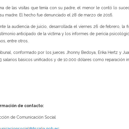
na de las visitas que tenía con su padre, el menor le contó lo suc
su madre. El hecho fue denunciado el 28 de marzo de 2016.
nte la audiencia de juicio, desarrollada el viernes 26 de febrero, la f
estimonio anticipado de la víctima y los informes de pericia psicológi
os, entre otros.
ribunal, conformado por los jueces Jhonny Bedoya, Erika Hertz y Ju
3 salarios básicos unificados y de 10.000 dólares como reparación inte
ormación de contacto:
cción de Comunicación Social
nicacionsocial@fiscalia.gob.ec