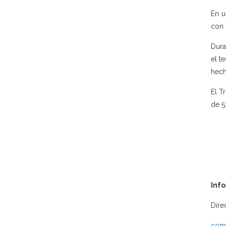
En u
con 
Dura
el t
hech
El T
de 5
Inf
Dire
comu