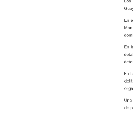
Los 
Guay
En e
Mant
domi
En l
deta
dete
En l
deli
orga
Uno 
de p