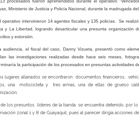
13 procesados fueron aprehendidos durante el operativo “Vencedore
as, Ministerio de Justicia y Policía Nacional, durante la madrugada de
l operativo intervinieron 14 agentes fiscales y 135 policías. Se reali
a y La Libertad, logrando desarticular una presunta organización de
cilios y extorsión.
a audiencia, el fiscal del caso, Danny Vizueta, presentó como eleme
llan las investigaciones realizadas desde hace seis meses, fotograf
rminaría la participación de los procesados en presuntas actividades de
os lugares allanados se encontraron documentos financieros, vehícu
tos, una motocicleta y tres armas, una de ellas de grueso calib
nización.
de los presuntos líderes de la banda se encuentra detenido, por lo 
rivación zonal 1 y 8 de Guayaquil, pues al parecer dirigía acciones del