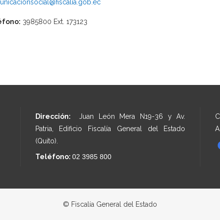
nicacionsocial@fiscalia.gob.ec
éfono:
3985800 Ext. 173123
Dirección:
Juan León Mera N19-36 y Av.
C
Patria, Edificio Fiscalía General del Estado
A
(Quito).
Teléfono:
02 3985 800
© Fiscalía General del Estado