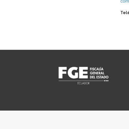
comu
Tel