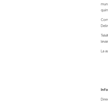
muni
quím
Como
Deli
Telé
leva
La a
Inf
Dire