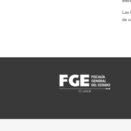
efec
Las 
de c