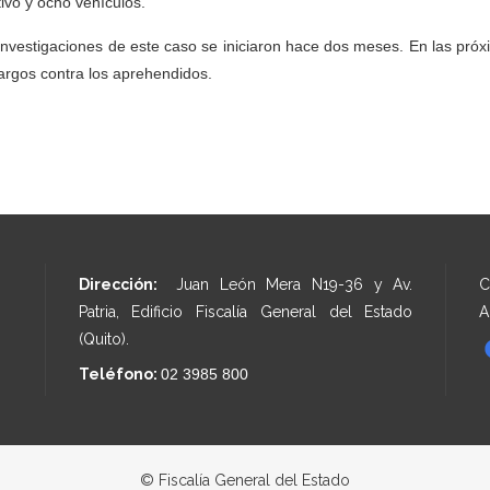
tivo y ocho vehículos.
investigaciones de este caso se iniciaron hace dos meses. En las próx
argos contra los aprehendidos.
Dirección:
Juan León Mera N19-36 y Av.
C
Patria, Edificio Fiscalía General del Estado
A
(Quito).
Teléfono:
02 3985 800
© Fiscalía General del Estado