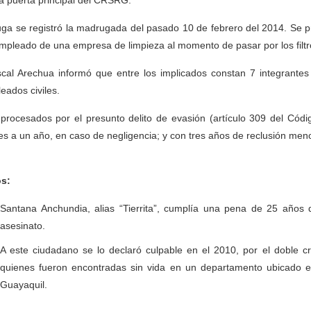
la puerta principal del CRSRG.
uga se registró la madrugada del pasado 10 de febrero del 2014. Se p
mpleado de una empresa de limpieza al momento de pasar por los filtr
iscal Arechua informó que entre los implicados constan 7 integrantes 
eados civiles.
procesados por el presunto delito de evasión (artículo 309 del Códig
s a un año, en caso de negligencia; y con tres años de reclusión meno
s:
Santana Anchundia, alias “Tierrita”, cumplía una pena de 25 años d
asesinato.
A este ciudadano se lo declaró culpable en el 2010, por el doble c
quienes fueron encontradas sin vida en un departamento ubicado 
Guayaquil.