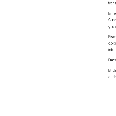
tran
En e
Cuan
gram
Fisc
docu
info
Dato
El de
d, d