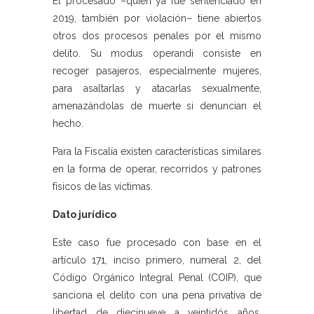
El procesado –quien ya fue sentenciado en
2019, también por violación– tiene abiertos
otros dos procesos penales por el mismo
delito. Su modus operandi consiste en
recoger pasajeros, especialmente mujeres,
para asaltarlas y atacarlas sexualmente,
amenazándolas de muerte si denuncian el
hecho.
Para la Fiscalía existen características similares
en la forma de operar, recorridos y patrones
físicos de las víctimas.
Dato jurídico
Este caso fue procesado con base en el
artículo 171, inciso primero, numeral 2, del
Código Orgánico Integral Penal (COIP), que
sanciona el delito con una pena privativa de
libertad de diecinueve a veintidós años.