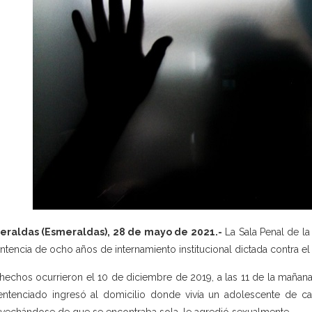
eraldas (Esmeraldas), 28 de mayo de 2021.-
La Sala Penal de la 
entencia de ocho años de internamiento institucional dictada contra el a
hechos ocurrieron el 10 de diciembre de 2019, a las 11 de la mañana
entenciado ingresó al domicilio donde vivía un adolescente de c