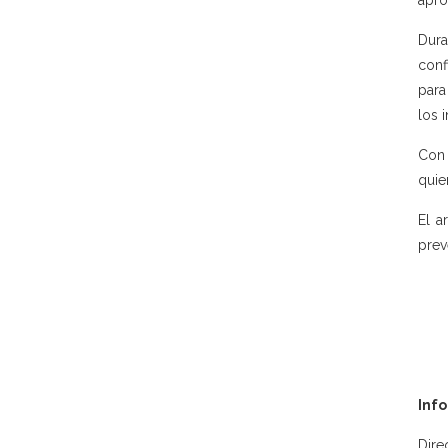
apro
Dura
conf
para
los 
Con 
quie
El a
prev
Inf
Dire