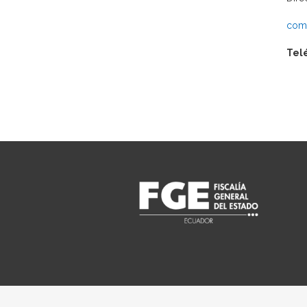
comu
Tel