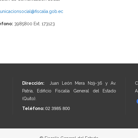
nicacionsocial@fiscalia.gob.ec
éfono:
3985800 Ext. 173123
Dirección:
Juan León Mera N19-36 y Av.
C
Patria, Edificio Fiscalía General del Estado
A
(Quito).
Teléfono:
02 3985 800