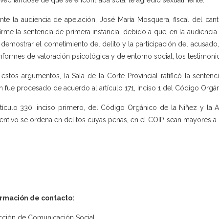
vechándose de que se encontraba sola, le agredió sexualmente.
nte la audiencia de apelación, José María Mosquera, fiscal del can
irme la sentencia de primera instancia, debido a que, en la audiencia d
 demostrar el cometimiento del delito y la participación del acusado,
informes de valoración psicológica y de entorno social, los testimonio
estos argumentos, la Sala de la Corte Provincial ratificó la sentenci
n fue procesado de acuerdo al artículo 171, inciso 1 del Código Orgáni
rtículo 330, inciso primero, del Código Orgánico de la Niñez y la 
entivo se ordena en delitos cuyas penas, en el COIP, sean mayores a l
ormación de contacto:
cción de Comunicación Social