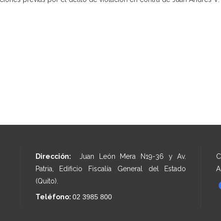
Dirección:
Juan León Mera N19-36 y Av.
C
Patria, Edificio Fiscalía General del Estado
A
(Quito).
Teléfono:
02 3985 800