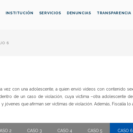
INSTITUCIÓN
SERVICIOS
DENUNCIAS
TRANSPARENCIA
JO 6
vez con una adolescente, a quien envió videos con contenido sexual
 dentro de un caso de violación, cuya víctima –otra adolescente d
s y jóvenes que afirman ser víctimas de violación. Además, Fiscalía lo
ASO 2
CASO 3
CASO 4
CASO 5
CASO 6