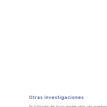
Otras investigaciones
En la Fiscalía del Azuay existen otras seis investi