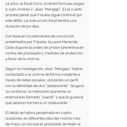
14 años, la fiscal Doris Jiménez formula cargos
a Juan Andrés V., alias “Mangajo”. Es el cuarto
proceso penal que Fiscalía sigue contra él por
este delito. La instrucción fiscal tendrá una
duración de 90 días.
Con base en los elementos de convicción
presentados por Fiscalía, la jueza Marianita
Calle dispone la orden de prisión preventiva en
contra del procesado y medidas de protección
a favor de la víctima.
Según la investigación, alias “Mangajo” habría
contactado a la víctima de forma insistente a
través de redes sociales, utilizando un perfil
con la identidad de otra “adolescente”. Se ganó
su confianza, le mencionó que tenía un
enamorado llamado “Juandi” y que le gustaría
que salieran los tres a un restaurante.
El delito se habría perpetrado en cuatro
ocasiones, en diferentes días del mismo mes
de mayo, en los que el procesado también le