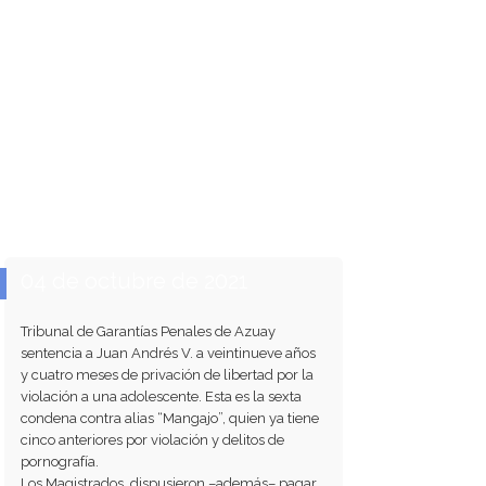
04 de octubre de 2021
Tribunal de Garantías Penales de Azuay
sentencia a Juan Andrés V. a veintinueve años
y cuatro meses de privación de libertad por la
violación a una adolescente. Esta es la sexta
condena contra alias “Mangajo”, quien ya tiene
cinco anteriores por violación y delitos de
pornografía.
Los Magistrados, dispusieron –además– pagar