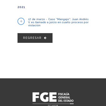
2021
17 de marzo - Caso “Mangajo”: Juan Andrés
V. es llamado a juicio en cuarto proceso por
violación
REGRESAR