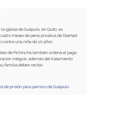
2019
la iglesia de Guápulo, en Quito, es
cuatro meses de pena privativa de libertad
o contra una niña de 10 años.
nales de Pichincha también ordena el pago
ación integral, además del tratamiento
su familia deben recibir.
s de prisión para párroco de Guápulo