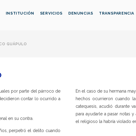
INSTITUCIÓN
SERVICIOS
DENUNCIAS
TRANSPARENCIA
CO GUÁPULO
O
uales por parte del párroco de
En el caso de su hermana mayor
ecidieron contar lo ocurrido a
hechos ocurrieron cuando la 
catequesis, acudió durante v
para ayudarle a pasar notas y
enal en su contra.
el religioso la habría violado e
ños, perpetró el delito cuando