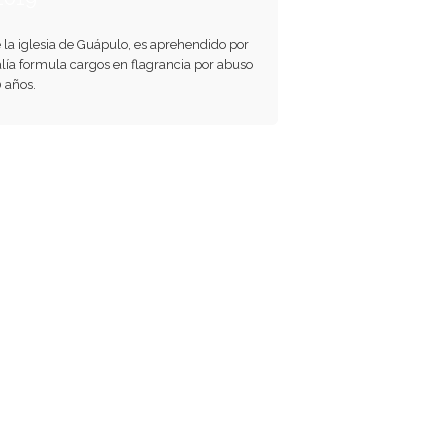
 la iglesia de Guápulo, es aprehendido por
lía formula cargos en flagrancia por abuso
 años.