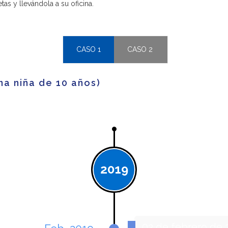
tas y llevándola a su oficina.
CASO 1
CASO 2
na niña de 10 años)
2019
02 de febrero de 