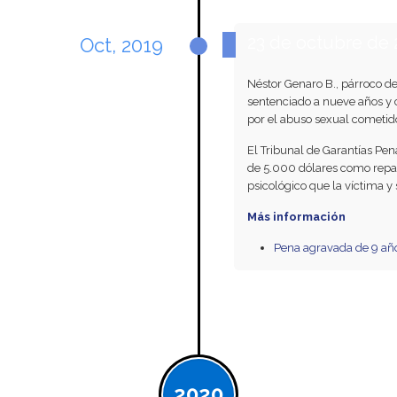
23 de octubre de 
Oct, 2019
Néstor Genaro B., párroco de 
sentenciado a nueve años y 
por el abuso sexual cometid
El Tribunal de Garantías Pe
de 5.000 dólares como repar
psicológico que la víctima y 
Más información
Pena agravada de 9 año
2020