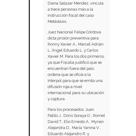
Diana Salazar Méndez, vincula
a trece personas más a la
instrucción fiscal del caso
Metástasis.
Juez Nacional Felipe Córdova
dicta prisión preventiva para
Ronny Xavier A., Marcel Adrián
L. Ángel Eduardo L. y Carlos
Xavier M. Para los dos primeros,
ya que Fiscalía justificó que se
encuentran fuera del país,
ordena que se oficie a la
Interpol para que se emita una
difusión roja a nivel
internacional para su ubicación
y captura.
Para los procesados: Juan
Pablo J., Doris Soraya O., Romel
David T., Elio Ernesto A., Myrian
Alejandra D., María Yanina V.,
Eduardo Alejandro R. y