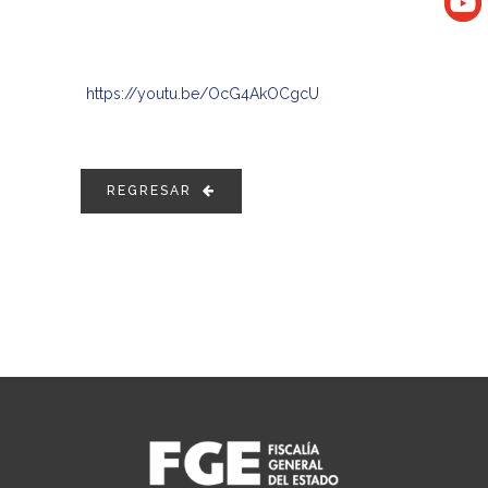
https://youtu.be/OcG4AkOCgcU
REGRESAR