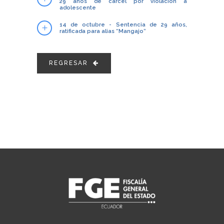
29 años de cárcel por violación a
adolescente
14 de octubre - Sentencia de 29 años,
ratificada para alias “Mangajo”
REGRESAR