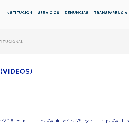
INSTITUCIÓN
SERVICIOS
DENUNCIAS
TRANSPARENCIA
TITUCIONAL
(VIDEOS)
be/VGl8rjeqju0
https://youtu.be/LrzaY8jur3w
https://yout