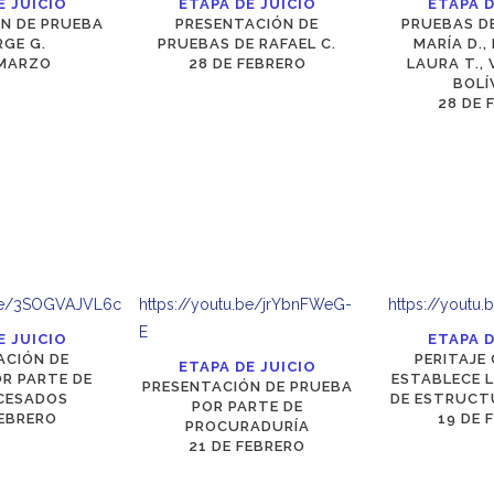
E JUICIO
ETAPA DE JUICIO
ETAPA D
N DE PRUEBA
PRESENTACIÓN DE
PRUEBAS DE
RGE G.
PRUEBAS DE RAFAEL C.
MARÍA D.,
 MARZO
28 DE FEBRERO
LAURA T., V
BOLÍ
28 DE 
.be/3SOGVAJVL6c
https://youtu.be/jrYbnFWeG-
https://youtu
E
E JUICIO
ETAPA D
ACIÓN DE
PERITAJE 
ETAPA DE JUICIO
R PARTE DE
ESTABLECE L
PRESENTACIÓN DE PRUEBA
CESADOS
DE ESTRUCT
POR PARTE DE
FEBRERO
19 DE 
PROCURADURÍA
21 DE FEBRERO