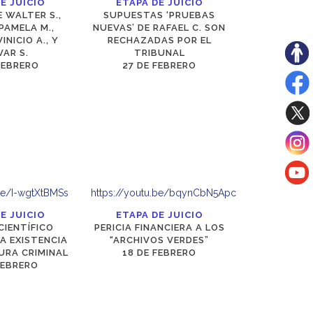
E JUICIO
ETAPA DE JUICIO
 WALTER S.,
SUPUESTAS ‘PRUEBAS
 PAMELA M.,
NUEVAS’ DE RAFAEL C. SON
INICIO A., Y
RECHAZADAS POR EL
VAR S.
TRIBUNAL
FEBRERO
27 DE FEBRERO
.be/I-wgtXtBMSs
https://youtu.be/bqynCbN5Apc
E JUICIO
ETAPA DE JUICIO
CIENTÍFICO
PERICIA FINANCIERA A LOS
A EXISTENCIA
“ARCHIVOS VERDES”
URA CRIMINAL
18 DE FEBRERO
FEBRERO