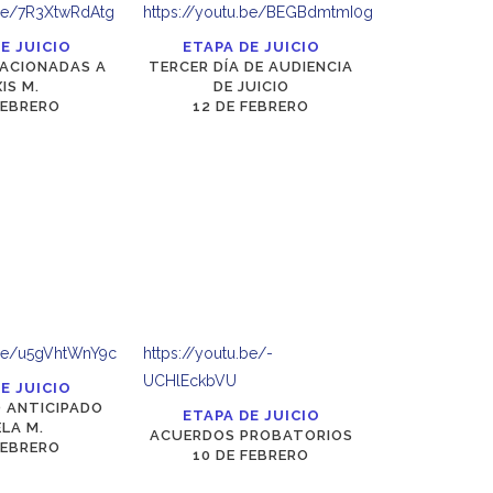
.be/7R3XtwRdAtg
https://youtu.be/BEGBdmtmI0g
E JUICIO
ETAPA DE JUICIO
LACIONADAS A
TERCER DÍA DE AUDIENCIA
IS M.
DE JUICIO
FEBRERO
12 DE FEBRERO
.be/u5gVhtWnY9c
https://youtu.be/-
UCHlEckbVU
E JUICIO
 ANTICIPADO
ETAPA DE JUICIO
LA M.
ACUERDOS PROBATORIOS
FEBRERO
10 DE FEBRERO