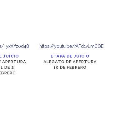
be/_yxXIfz0d48
https://youtu.be/rAFd1vLmCQE
E JUICIO
ETAPA DE JUICIO
E APERTURA
ALEGATO DE APERTURA
1 DE 2
10 DE FEBRERO
FEBRERO