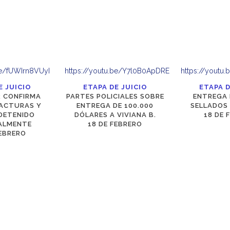
be/fUWIrn8VUyI
https://youtu.be/Y7l0B0ApDRE
https://yout
E JUICIO
ETAPA DE JUICIO
ETAPA D
 CONFIRMA
PARTES POLICIALES SOBRE
ENTREGA 
FACTURAS Y
ENTREGA DE 100.000
SELLADOS 
DETENIDO
DÓLARES A VIVIANA B.
18 DE 
ALMENTE
18 DE FEBRERO
FEBRERO