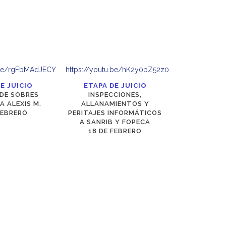
u.be/rgFbMAdJECY
https://youtu.be/hK2y0bZ52z0
E JUICIO
ETAPA DE JUICIO
DE SOBRES
INSPECCIONES,
A ALEXIS M.
ALLANAMIENTOS Y
FEBRERO
PERITAJES INFORMÁTICOS
A SANRIB Y FOPECA
18 DE FEBRERO