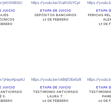
be/jsKriXA8QiU
https://youtu.be/lU4K0ScYCpI
https://youtu
E JUICIO
ETAPA DE JUICIO
ETAPA D
TAJES
DEPÓSITOS BANCARIOS
PERICIAS RE
ÉCNICOS
17 DE FEBRERO
ALEX
FEBRERO
17 DE 
be/3HayrApspkU
https://youtu.be/ckB5EOEeS28
https://youtu
E JUICIO
ETAPA DE JUICIO
ETAPA D
 ANTICIPADO
TESTIMONIO ANTICIPADO
TESTIMONIO
É S.
LAURA T.
PAME
FEBRERO
10 DE FEBRERO
10 DE 