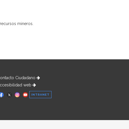
 recursos mineros.
ontacto Ciudadano
ccesibilidad web
INTRANET