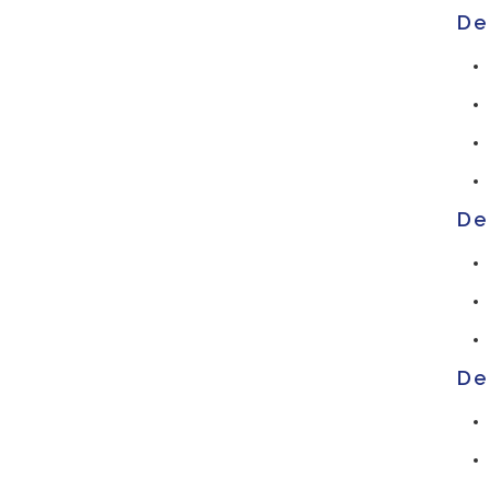
De
De
De