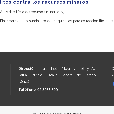
litos contra los recursos mineros
Actividad ilícita de recursos mineros; y,
Financiamiento o suministro de maquinarias para extracción ilícita de
Dirección:
Juan León Mera N19-36 y Av.
C
Patria, Edificio Fiscalía General del Estado
A
(Quito).
Teléfono:
02 3985 800