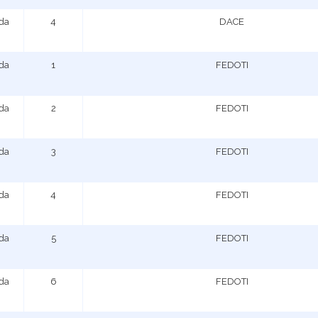
ada
4
DACE
ada
1
FEDOTI
ada
2
FEDOTI
ada
3
FEDOTI
ada
4
FEDOTI
ada
5
FEDOTI
ada
6
FEDOTI