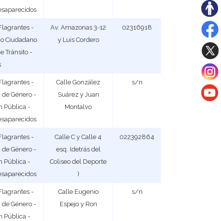
Desaparecidos
Flagrantes -
Av. Amazonas 3-12
02316918
nio Ciudadano
y Luis Cordero
e Tránsito -
s
Flagrantes -
Calle González
s/n
a de Género -
Suárez y Juan
 Pública -
Montalvo
Desaparecidos
Flagrantes -
Calle C y Calle 4
022392864
a de Género -
esq. (detrás del
 Pública -
Coliseo del Deporte
Desaparecidos
)
Flagrantes -
Calle Eugenio
s/n
a de Género -
Espejo y Ron
 Pública -