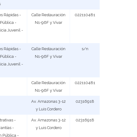
s
es Rápidas -
Calle Restauración
022110481
Pública -
N1-96F y Vivar
cia Juvenil -
es Rápidas -
Calle Restauración
s/n
Pública -
N1-96F y Vivar
cia Juvenil -
Calle Restauración
022110481
N1-96F y Vivar
Av. Amazonas 3-12
02316918
y Luis Cordero
rativas -
Av. Amazonas 3-12
02316918
antías -
y Luis Cordero
 Pública -