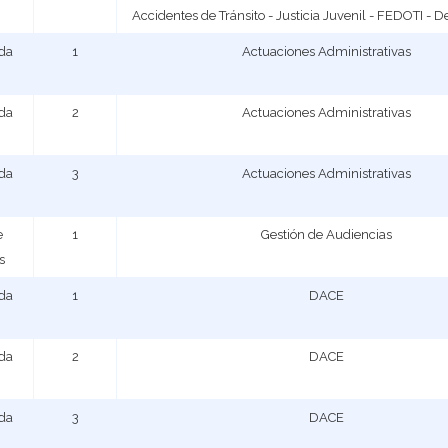
Accidentes de Tránsito - Justicia Juvenil - FEDOTI - 
ada
1
Actuaciones Administrativas
ada
2
Actuaciones Administrativas
ada
3
Actuaciones Administrativas
e
1
Gestión de Audiencias
s
ada
1
DACE
ada
2
DACE
ada
3
DACE