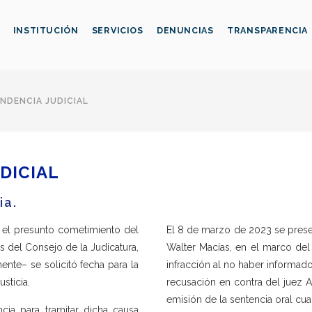
INSTITUCIÓN
SERVICIOS
DENUNCIAS
TRANSPARENCIA
NDENCIA JUDICIAL
DICIAL
ia.
r el presunto cometimiento del
El 8 de marzo de 2023 se presen
es del Consejo de la Judicatura,
Walter Macías, en el marco del
ente– se solicitó fecha para la
infracción al no haber informad
sticia.
recusación en contra del juez Ad
emisión de la sentencia oral c
cia para tramitar dicha causa