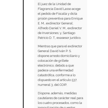
El juez de la Unidad de
Flagrancia David Lasso acoge
el pedido de Fiscalía y dicta
prisión preventiva para Enrique
E. M., exdirector General;
Alfredo Daniel V. M., exdirector
de Inversiones; y, Santiago
Patricio D. T., exasesor jurídico.
Mientras que para el exdirector
General David Iván P. S.
dispone arresto domiciliario y
colocación de grillete
electrónico, debido a que
padece una enfermedad
catastrófica, conforme a lo
dispuesto en el artículo 537,
numeral 3, del COIP.
Dispone, además, medidas
cautelares de carácter real para
los cuatro procesados, como la
inmovilización de cuentas