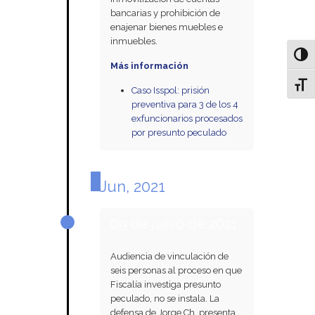
bancarias y prohibición de
enajenar bienes muebles e
inmuebles.
Alter
Más información
Alter
Caso Isspol: prisión
preventiva para 3 de los 4
exfuncionarios procesados
por presunto peculado
Jun, 2021
09 de junio de 2021
Audiencia de vinculación de
seis personas al proceso en que
Fiscalía investiga presunto
peculado, no se instala. La
defensa de Jorge Ch. presenta